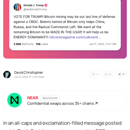
David Christopher
AI
1
0
•
Jun 12, 2024
1 min read
NEAR
Sponsored
Confidential swaps across 35+ chains
In an all-caps and exclamation-filled message posted