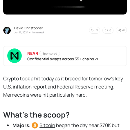
David Christopher
AI
3
0
•
Jun 11, 2024
1 min read
NEAR
Sponsored
Confidential swaps across 35+ chains
Crypto took a hit today as it braced for tomorrow’s key
U.S. inflation report and Federal Reserve meeting.
Memecoins were hit particularly hard.
What's the scoop?
Majors:
Bitcoin
began the day near $70K but