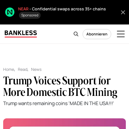
NEAR
- Confidential swaps across 35+ chains
Sponsored
Abonnieren
Home
,
Read
,
News
Trump Voices Support for
More Domestic BTC Mining
Trump wants remaining coins 'MADE IN THE USA!!!'