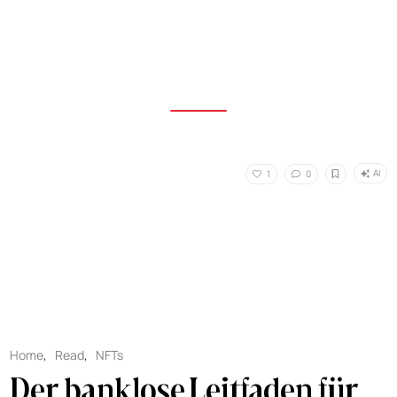
AI
1
0
Home
,
Read
,
NFTs
Der banklose Leitfaden für