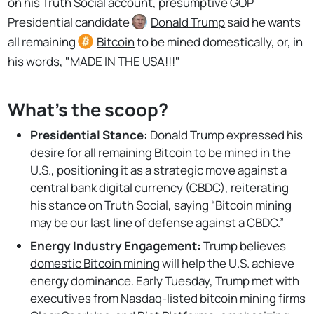
on his Truth Social account, presumptive GOP
Presidential candidate
Donald Trump
said he wants
all remaining
Bitcoin
to be mined domestically, or, in
his words, "MADE IN THE USA!!!"
What's the scoop?
Presidential Stance:
Donald Trump expressed his
desire for all remaining Bitcoin to be mined in the
U.S., positioning it as a strategic move against a
central bank digital currency (CBDC), reiterating
his stance on Truth Social, saying “Bitcoin mining
may be our last line of defense against a CBDC.”
Energy Industry Engagement:
Trump believes
domestic Bitcoin mining
will help the U.S. achieve
energy dominance. Early Tuesday, Trump met with
executives from Nasdaq-listed bitcoin mining firms