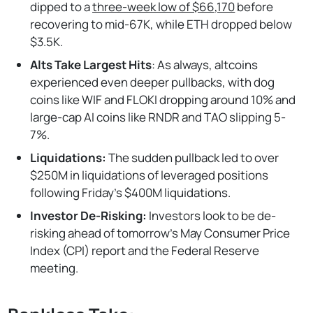
dipped to a
three-week low of $66,170
before
recovering to mid-67K, while ETH dropped below
$3.5K.
Alts Take Largest Hits
: As always, altcoins
experienced even deeper pullbacks, with dog
coins like WIF and FLOKI dropping around 10% and
large-cap AI coins like RNDR and TAO slipping 5-
7%.
Liquidations:
The sudden pullback led to over
$250M in liquidations of leveraged positions
following Friday's $400M liquidations.
Investor De-Risking:
Investors look to be de-
risking ahead of tomorrow's May Consumer Price
Index (CPI) report and the Federal Reserve
meeting.