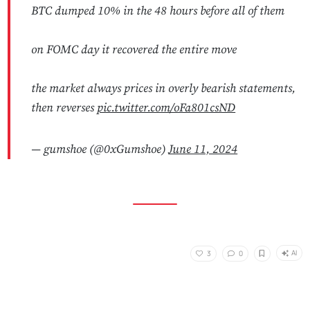
BTC dumped 10% in the 48 hours before all of them
on FOMC day it recovered the entire move
the market always prices in overly bearish statements,
then reverses
pic.twitter.com/oFa801csND
— gumshoe (@0xGumshoe)
June 11, 2024
AI
3
0