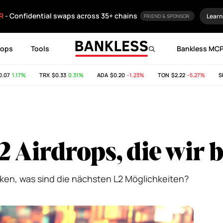
R
- Confidential swaps across 35+ chains
Learn
FRIEND & SPONSOR
rops
Tools
Bankless MC
1.17%
TRX
$0.33
0.31%
ADA
$0.20
-1.23%
TON
$2.22
-5.27%
SHIB
2 Airdrops, die wir
ken, was sind die nächsten L2 Möglichkeiten?