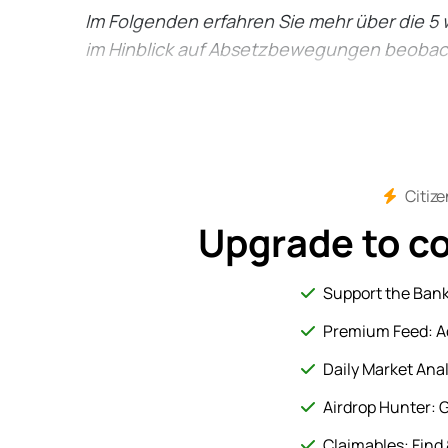
Im Folgenden erfahren Sie mehr über die 5 w
im Hinblick auf Absetzbewegungen beoba
Citize
Upgrade to c
Support the Ban
Premium Feed: A
Daily Market Ana
Airdrop Hunter: G
Claimables: Find 