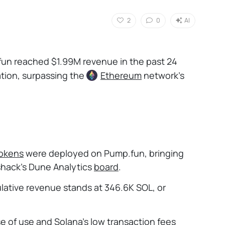
2
0
AI
n reached $1.99M revenue in the past 24
ation, surpassing the
Ethereum
network's
tokens
were deployed on Pump.fun, bringing
shack's Dune Analytics
board
.
ative revenue stands at 346.6K SOL, or
e of use and Solana’s low transaction fees