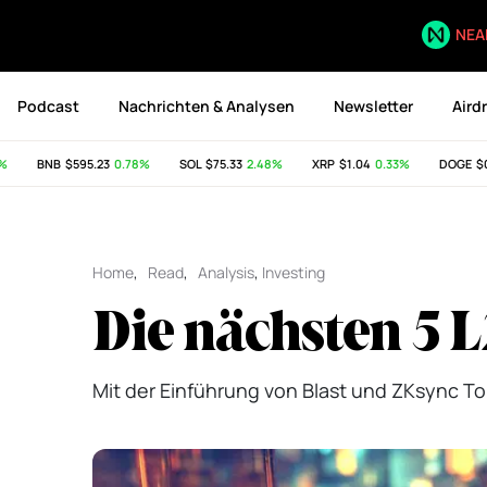
NEA
Podcast
Nachrichten & Analysen
Newsletter
Aird
BNB
$595.23
0.78%
SOL
$75.33
2.48%
XRP
$1.04
0.33%
DOGE
$0.07
Home
,
Read
,
Analysis
,
Investing
Die nächsten 5 L
Mit der Einführung von Blast und ZKsync To