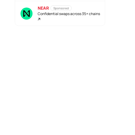
NEAR
Sponsored
Confidential swaps across 35+ chains