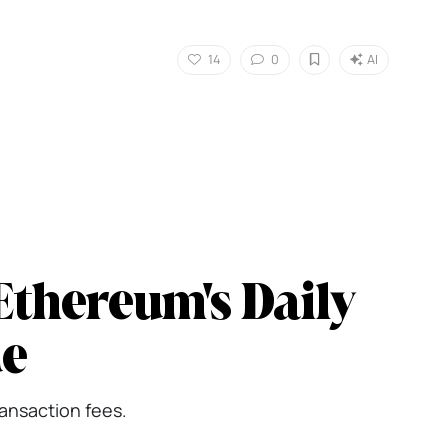
14
0
AI
Ethereum's Daily
ue
ansaction fees.