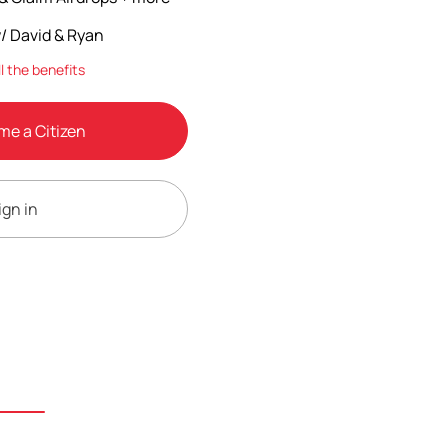
/ David & Ryan
ll the benefits
e a Citizen
ign in