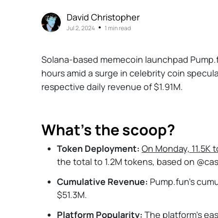
David Christopher
•
Jul 2, 2024
1 min read
Solana-based memecoin launchpad Pump.fu
hours amid a surge in celebrity coin specul
respective daily revenue of $1.91M.
What's the scoop?
Token Deployment:
On Monday, 11.5K 
the total to 1.2M tokens, based on @ca
Cumulative Revenue:
Pump.fun's cumul
$51.3M.
Platform Popularity:
The platform's eas