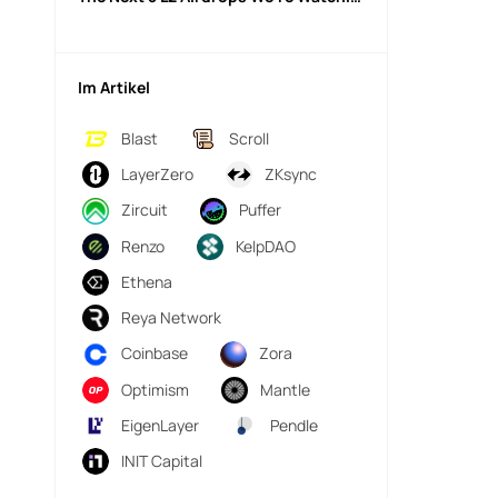
Im Artikel
Blast
Scroll
LayerZero
ZKsync
Zircuit
Puffer
Renzo
KelpDAO
Ethena
Reya Network
Coinbase
Zora
Optimism
Mantle
EigenLayer
Pendle
INIT Capital