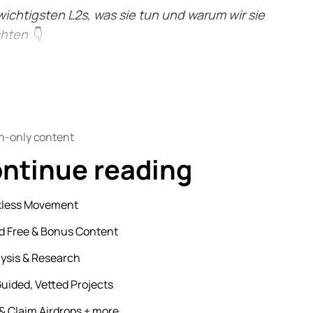
ichtigsten L2s, was sie tun und warum wir sie
chten
👇
n-only content
ontinue reading
kless Movement
d Free & Bonus Content
lysis & Research
uided, Vetted Projects
& Claim Airdrops + more