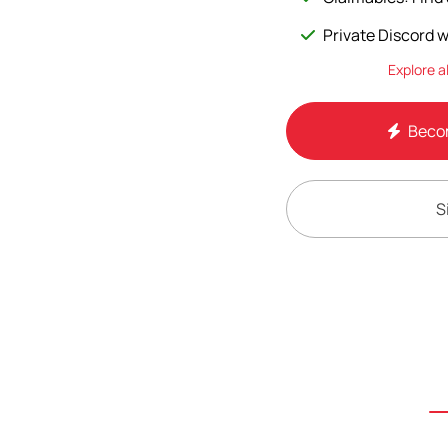
Private Discord w
Explore a
Becom
S