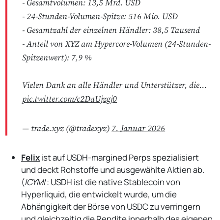
- Gesamtvolumen: 13,5 Mrd. USD
- 24-Stunden-Volumen-Spitze: 516 Mio. USD
- Gesamtzahl der einzelnen Händler: 38,5 Tausend
- Anteil von XYZ am Hypercore-Volumen (24-Stunden-
Spitzenwert): 7,9 %
Vielen Dank an alle Händler und Unterstützer, die…
pic.twitter.com/c2DaUjzgj0
— trade.xyz (@tradexyz)
7. Januar 2026
Felix
ist auf USDH-margined Perps spezialisiert
und deckt Rohstoffe und ausgewählte Aktien ab.
(
ICYMI
: USDH ist die native Stablecoin von
Hyperliquid, die entwickelt wurde, um die
Abhängigkeit der Börse von USDC zu verringern
und gleichzeitig die Rendite innerhalb des eigenen