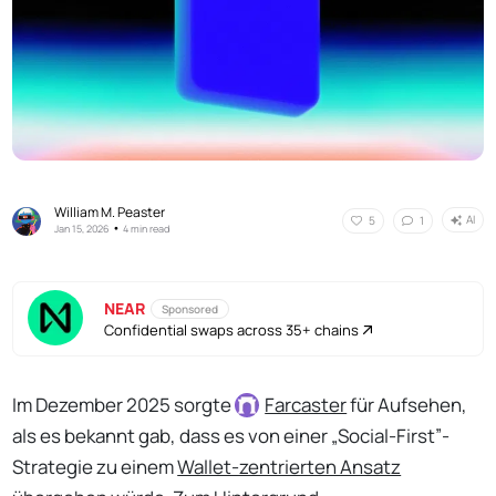
William M. Peaster
AI
5
1
•
Jan 15, 2026
4 min read
NEAR
Sponsored
Confidential swaps across 35+ chains
Im Dezember 2025 sorgte
Farcaster
für Aufsehen,
als es bekannt gab, dass es von einer „Social-First”-
Strategie zu einem
Wallet-zentrierten Ansatz