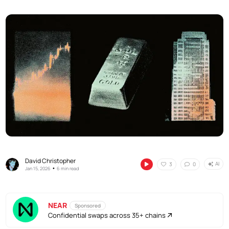
David Christopher
AI
3
0
•
Jan 15, 2026
6 min read
NEAR
Sponsored
Confidential swaps across 35+ chains