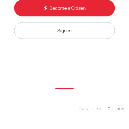
Become a Citizen
Sign in
AI
3
0