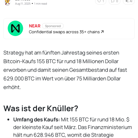
AI
1
0
•
Aug 11, 2025
1 min read
NEAR
Sponsored
Confidential swaps across 35+ chains
Strategy hat am fünften Jahrestag seines ersten
Bitcoin-Kaufs 155 BTC für rund 18 Millionen Dollar
erworben und damit seinen Gesamtbestand auf fast
629.000 BTC im Wert von über 75 Milliarden Dollar
erhöht.
Was ist der Knüller?
Umfang des Kaufs:
Mit 155 BTC für rund 18 Mio. $
der kleinste Kauf seit März. Das Finanzministerium
hält nun 628.946 BTC, womit die Strategie