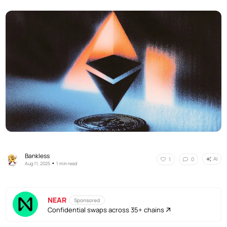
Bankless
AI
1
0
•
Aug 11, 2025
1 min read
NEAR
Sponsored
Confidential swaps across 35+ chains