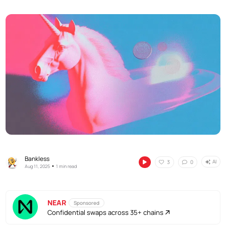
Bankless
AI
3
0
•
Aug 11, 2025
1 min read
NEAR
Sponsored
Confidential swaps across 35+ chains