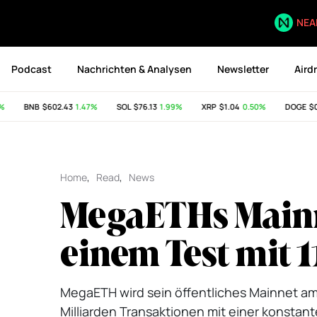
NEA
Podcast
Nachrichten & Analysen
Newsletter
Aird
BNB
$602.43
1.47%
SOL
$76.13
1.99%
XRP
$1.04
0.50%
DOGE
$0.0
Home
,
Read
,
News
MegaETHs Mainne
einem Test mit 
MegaETH wird sein öffentliches Mainnet am
Milliarden Transaktionen mit einer konstan