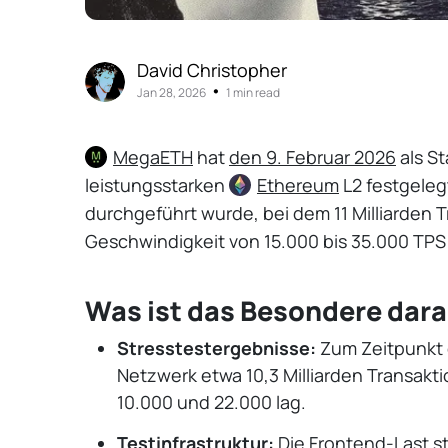
David Christopher
•
Jan 28, 2026
1 min read
MegaETH
hat
den 9. Februar 2026
als St
leistungsstarken
Ethereum
L2 festgeleg
durchgeführt wurde, bei dem 11 Milliarden 
Geschwindigkeit von 15.000 bis 35.000 TPS 
Was ist das Besondere dar
Stresstestergebnisse:
Zum Zeitpunkt d
Netzwerk etwa 10,3 Milliarden Transakt
10.000 und 22.000 lag.
Testinfrastruktur:
Die Frontend-Last 