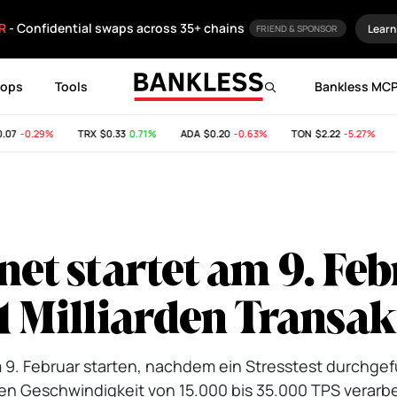
R
- Confidential swaps across 35+ chains
Learn
FRIEND & SPONSOR
rops
Tools
Bankless MC
7
-0.29%
TRX
$0.33
0.71%
ADA
$0.20
-0.63%
TON
$2.22
-5.27%
SH
t startet am 9. Feb
11 Milliarden Transa
 9. Februar starten, nachdem ein Stresstest durchgef
ten Geschwindigkeit von 15.000 bis 35.000 TPS verarbe