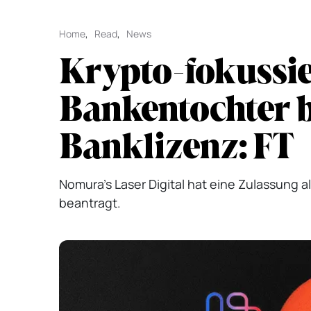
Home
,
Read
,
News
Krypto-fokussie
Bankentochter b
Banklizenz: FT
Nomura's Laser Digital hat eine Zulassung 
beantragt.