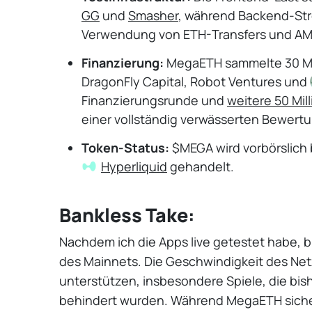
GG
und
Smasher
, während Backend-Str
Verwendung von ETH-Transfers und AMM
Finanzierung:
MegaETH sammelte 30 Mill
DragonFly Capital, Robot Ventures und
Finanzierungsrunde und
weitere 50 Mil
einer vollständig verwässerten Bewertu
Token-Status:
$MEGA wird vorbörslich b
Hyperliquid
gehandelt.
Bankless Take:
Nachdem ich die Apps live getestet habe, b
des Mainnets. Die Geschwindigkeit des Ne
unterstützen, insbesondere Spiele, die bis
behindert wurden. Während MegaETH sicher