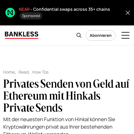
NEAR
- Confidential swaps across 35+ chains
Sponsored
Abonnieren
Home
,
Read
,
How Tos
Privates Senden von Geld auf
Ethereum mit Hinkals
Private Sends
Mit der neuesten Funktion von Hinkal können Sie
Kryptowährungen privat aus Ihrer bestehenden