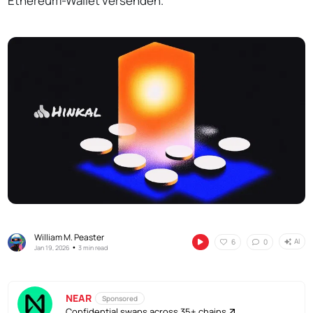
Ethereum-Wallet versenden.
William M. Peaster
AI
6
0
•
Jan 19, 2026
3 min read
NEAR
Sponsored
Confidential swaps across 35+ chains