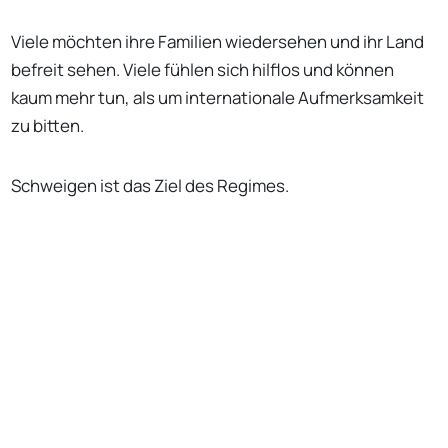
Viele möchten ihre Familien wiedersehen und ihr Land
befreit sehen. Viele fühlen sich hilflos und können
kaum mehr tun, als um internationale Aufmerksamkeit
zu bitten.
Schweigen ist das Ziel des Regimes.
Seien Sie aufmerksam. Hören Sie zu.
No Responses
AI
2
1