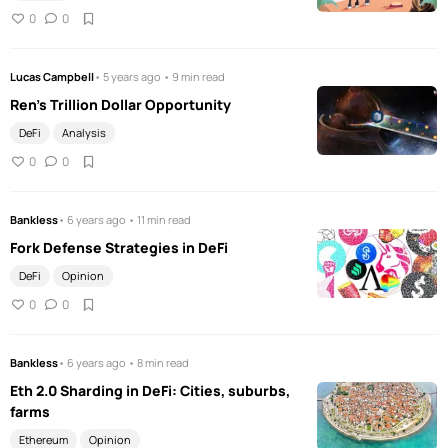
0
0
Lucas Campbell
• 5 years ago • 9 min read
Ren's Trillion Dollar Opportunity
DeFi
Analysis
0
0
Bankless
• 6 years ago • 11 min read
Fork Defense Strategies in DeFi
DeFi
Opinion
0
0
Bankless
• 6 years ago • 8 min read
Eth 2.0 Sharding in DeFi: Cities, suburbs,
farms
Ethereum
Opinion