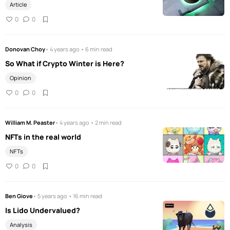
Article
0
0
Donovan Choy
• 4 years ago • 6 min read
So What if Crypto Winter is Here?
Opinion
0
0
William M. Peaster
• 4 years ago • 2 min read
NFTs in the real world
NFTs
0
0
Ben Giove
• 5 years ago • 16 min read
Is Lido Undervalued?
Analysis