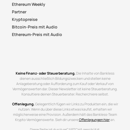
Ethereum Weekly
Partner
Kryptopreise
Bitcoin-Preis mit Audio
Ethereum-Preis mit Audio
Keine Finanz- oder Steuerberatung.
Die Inhalte von Bankless
dienen ausschließlich Bildungszwecken und stellen keine
Anlageberatung oder Aufforderung zum Kauf oder Verkauf von
Vermögenswerten dar. Dieser Newsletter ist keine Steuerberatung.
Konsultiere deinen Steuerberater. Recherchiere selbst.
Offenlegung.
Gelegentlich fügen wir Links zu Produkten ein, die wir
nutzen. Wenn du über diese Links etwas kaufst, erhalten wir
möglicherweise eine Provision. Außerdem hält das Bankless-Team
Krypto-Vermögenswerte. Sieh dir unsere
Offenlegungen hier
an.
Diese Seite ist durch reCAPTCHA geschützt.