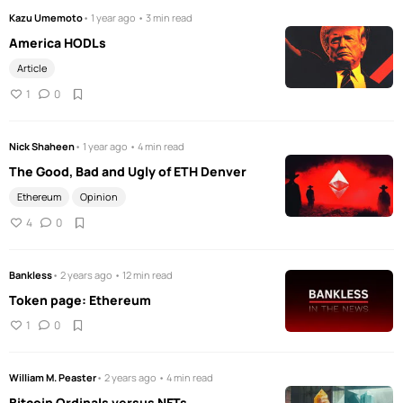
Kazu Umemoto
• 1 year ago • 3 min read
America HODLs
Article
1
0
Nick Shaheen
• 1 year ago • 4 min read
The Good, Bad and Ugly of ETH Denver
Ethereum
Opinion
4
0
Bankless
• 2 years ago • 12 min read
Token page: Ethereum
1
0
William M. Peaster
• 2 years ago • 4 min read
Bitcoin Ordinals versus NFTs