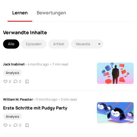
Lernen
Bewertungen
Verwandte Inhalte
Alle
Episoden
Artikel
Jack Inabinet
• 4 months ago • 7 min read
Analysis
0
0
William M. Peaster
• 11 months ago • 3 min read
Erste Schritte mit Pudgy Party
Analysis
4
0