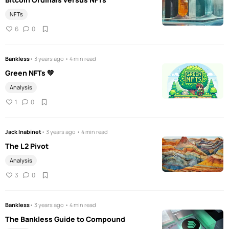
NFTs
6
0
Bankless
• 3 years ago • 4 min read
Green NFTs 💚
Analysis
1
0
Jack Inabinet
• 3 years ago • 4 min read
The L2 Pivot
Analysis
3
0
Bankless
• 3 years ago • 4 min read
The Bankless Guide to Compound