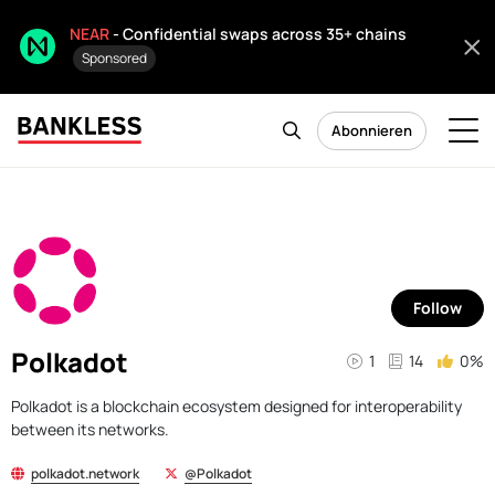
NEAR
- Confidential swaps across 35+ chains
Sponsored
Abonnieren
Follow
Polkadot
1
14
0%
Polkadot is a blockchain ecosystem designed for interoperability
between its networks.
polkadot.network
@Polkadot