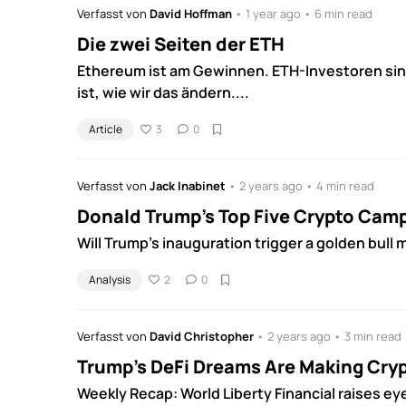
Verfasst von
David Hoffman
• 1 year ago • 6 min read
Die zwei Seiten der ETH
Ethereum ist am Gewinnen. ETH-Investoren sind
ist, wie wir das ändern....
Article
3
0
Verfasst von
Jack Inabinet
• 2 years ago • 4 min read
Donald Trump's Top Five Crypto Cam
Will Trump's inauguration trigger a golden bull m
Analysis
2
0
Verfasst von
David Christopher
• 2 years ago • 3 min read
Trump's DeFi Dreams Are Making Cry
Weekly Recap: World Liberty Financial raises e