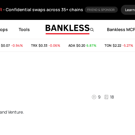
R
- Confidential swaps across 35+ chains
Learn
FRIEND & SPONSOR
rops
Tools
Bankless MC
.07
-0.94%
TRX
$0.33
-0.06%
ADA
$0.20
6.87%
TON
$2.22
-5.27%
9
18
land Venture.