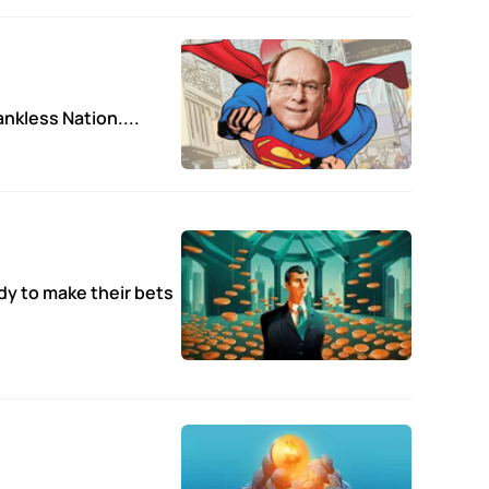
nkless Nation....
dy to make their bets