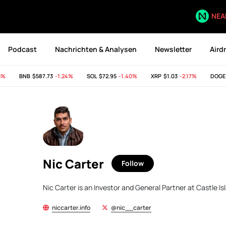
NEA
Podcast
Nachrichten & Analysen
Newsletter
Aird
BNB
$587.73
-1.24%
SOL
$72.95
-1.40%
XRP
$1.03
-2.17%
DOGE
$0
Nic Carter
Follow
Nic Carter is an Investor and General Partner at Castle Is
niccarter.info
@nic__carter