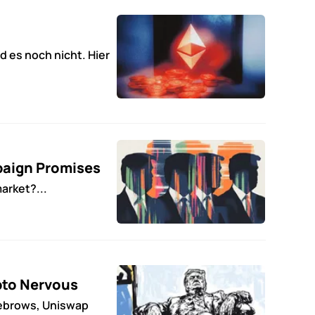
 es noch nicht. Hier
paign Promises
arket?...
pto Nervous
yebrows, Uniswap