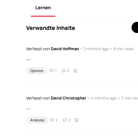
Lernen
Verwandte Inhalte
Verfasst von
David Hoffman
• 2 months ago • 8 min read
...
Opinion
7
2
Verfasst von
David Christopher
• 4 months ago • 5 min re
...
Analysis
2
0