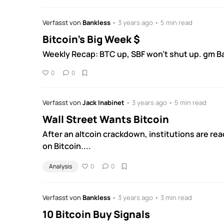
Verfasst von
Bankless
• 3 years ago • 5 min read
Bitcoin's Big Week $
Weekly Recap: BTC up, SBF won't shut up. gm Ba
0
0
Verfasst von
Jack Inabinet
• 3 years ago • 5 min read
Wall Street Wants Bitcoin
After an altcoin crackdown, institutions are rea
on Bitcoin....
Analysis
0
0
Verfasst von
Bankless
• 3 years ago • 3 min read
10 Bitcoin Buy Signals