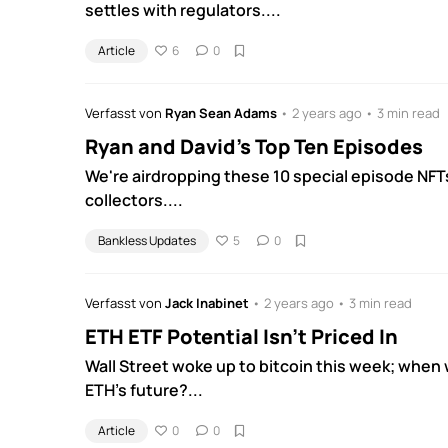
settles with regulators....
Article
6
0
Verfasst von
Ryan Sean Adams
• 2 years ago • 3 min read
Ryan and David's Top Ten Episodes
We're airdropping these 10 special episode NFTs 
collectors....
Bankless Updates
5
0
Verfasst von
Jack Inabinet
• 2 years ago • 3 min read
ETH ETF Potential Isn't Priced In
Wall Street woke up to bitcoin this week; when w
ETH's future?...
Article
0
0