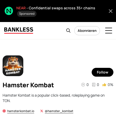
NEAR
- Confidential swaps across 35+ chains
Sponsored
Abonnieren
Follow
Hamster Kombat
0
0
0%
Hamster Kombat is a popular click-based, roleplaying game on
TON.
hamsterkombat.io
@hamster_kombat