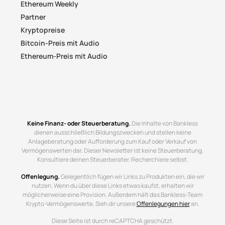
Ethereum Weekly
Partner
Kryptopreise
Bitcoin-Preis mit Audio
Ethereum-Preis mit Audio
Keine Finanz- oder Steuerberatung.
Die Inhalte von Bankless
dienen ausschließlich Bildungszwecken und stellen keine
Anlageberatung oder Aufforderung zum Kauf oder Verkauf von
Vermögenswerten dar. Dieser Newsletter ist keine Steuerberatung.
Konsultiere deinen Steuerberater. Recherchiere selbst.
Offenlegung.
Gelegentlich fügen wir Links zu Produkten ein, die wir
nutzen. Wenn du über diese Links etwas kaufst, erhalten wir
möglicherweise eine Provision. Außerdem hält das Bankless-Team
Krypto-Vermögenswerte. Sieh dir unsere
Offenlegungen hier
an.
Diese Seite ist durch reCAPTCHA geschützt.