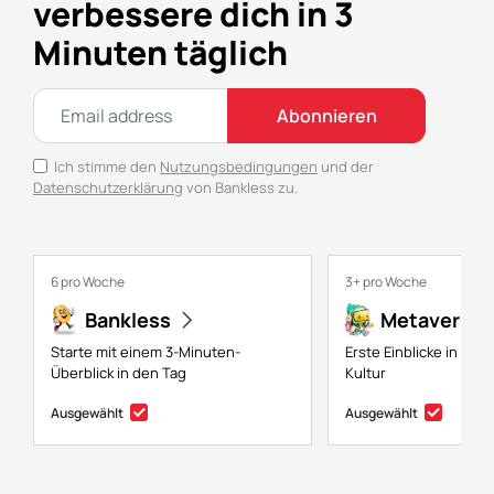
verbessere dich in 3
Minuten täglich
Abonnieren
Ich stimme den
Nutzungsbedingungen
und der
Datenschutzerklärung
von Bankless zu.
6 pro Woche
3+ pro Woche
Bankless
Metaversal
Starte mit einem 3-Minuten-
Erste Einblicke in NFTs
Überblick in den Tag
Kultur
Ausgewählt
Ausgewählt