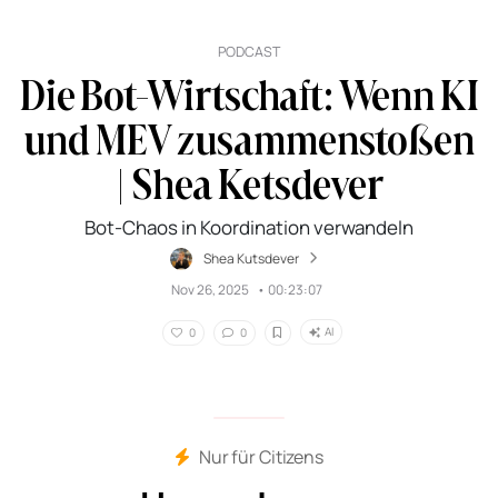
PODCAST
Die Bot-Wirtschaft: Wenn KI
und MEV zusammenstoßen
| Shea Ketsdever
Bot-Chaos in Koordination verwandeln
Shea Kutsdever
Nov 26, 2025
•
00:23:07
AI
0
0
Nur für Citizens