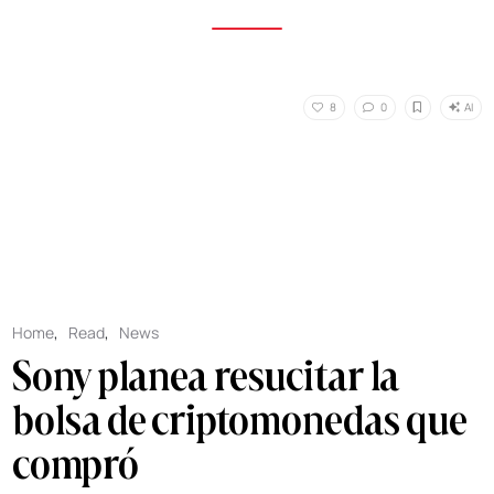
AI
8
0
Home
,
Read
,
News
Sony planea resucitar la
bolsa de criptomonedas que
compró