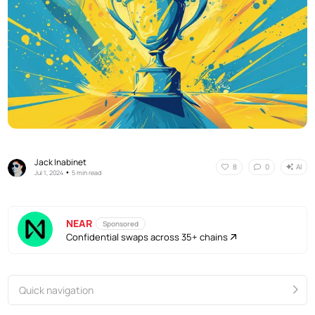
Jack Inabinet
AI
8
0
•
Jul 1, 2024
5 min read
NEAR
Sponsored
Confidential swaps across 35+ chains
Quick navigation