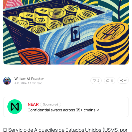
William M. Peaster
AI
2
0
•
Jul 1, 2024
1 min read
NEAR
Sponsored
Confidential swaps across 35+ chains
El Servicio de Alguaciles de Estados Unidos (USMS, por