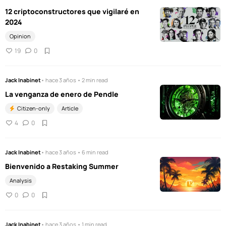
12 criptoconstructores que vigilaré en
2024
Opinion
19
0
Jack Inabinet
• hace 3 años • 2 min read
La venganza de enero de Pendle
Citizen-only
Article
4
0
Jack Inabinet
• hace 3 años • 6 min read
Bienvenido a Restaking Summer
Analysis
0
0
Jack Inabinet
• hace 3 años • 1 min read