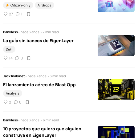
Citizen-only
Airdrops
27
1
Bankless
• hace 3 años • 7 min read
La guía sin bancos de EigenLayer
DeFi
14
0
Jack Inabinet
• hace 3 años • 3 min read
El lanzamiento aéreo de Blast Opp
Analysis
2
0
Bankless
• hace 3 años • 6 min read
10 proyectos que quiero que alguien
construya en EigenLayer