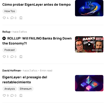
Cómo probar EigenLayer antes de tiempo
How Tos
4
0
Rollup
• hace 3 años
ROLLUP: Will FAILING Banks Bring Down
the Economy?!
Podcast
00:00:00
3
0
David Hoffman
• hace 3 años • 8 min read
EigenLayer: el presagio del
restablecimiento
Analysis
Ethereum
9
0