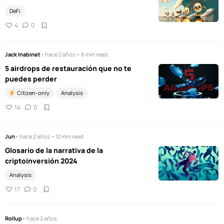
DeFi
4
0
Jack Inabinet
• hace 2 años • 6 min read
5 airdrops de restauración que no te
puedes perder
Citizen-only
Analysis
14
0
Jun
• hace 2 años • 12 min read
Glosario de la narrativa de la
criptoinversión 2024
Analysis
17
0
Rollup
• hace 2 años