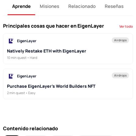
Aprende
Misiones
Relacionado
Reseñas
Principales cosas que hacer en EigenLayer
Ver todo
Airdrops
EigenLayer
Natively Restake ETH with EigenLayer
10 min quest • Hard
Airdrops
EigenLayer
Purchase EigenLayer's World Builders NFT
2 min quest • Easy
Contenido relacionado