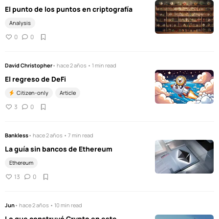
El punto de los puntos en criptografía
Analysis
0
0
David Christopher
• hace 2 años • 1 min read
El regreso de DeFi
Citizen-only
Article
3
0
Bankless
• hace 2 años • 7 min read
La guía sin bancos de Ethereum
Ethereum
13
0
Jun
• hace 2 años • 10 min read
Lo que construyó Crypto en este