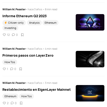
William M. Peaster
• hace 3 años • 8 min read
Informe Ethereum Q2 2023
Citizen-only
Analysis
Ethereum
Investing
12
0
William M. Peaster
• hace 3 años • 4 min read
Primeros pasos con LayerZero
How Tos
1
0
William M. Peaster
• hace 3 años • 3 min read
Restablecimiento en EigenLayer Mainnet
Ethereum
How Tos
2
0