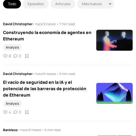
Todo
Episodios
Artículos
David Christopher
• hace 5 meses • 7 min read
Construyendo la economía de agentes en
Ethereum
Analysis
8
0
David Christopher
• hace 6 meses • 5 min read
El vacío de seguridad en la IA y el
potencial de las barreras de protección
de Ethereum
Analysis
4
0
Bankless
• hace 9 meses • 6 min read