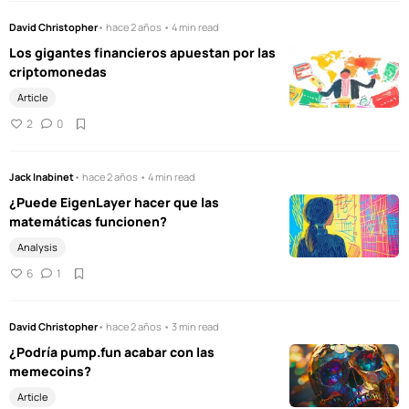
David Christopher
• hace 2 años • 4 min read
Los gigantes financieros apuestan por las
criptomonedas
Article
2
0
Jack Inabinet
• hace 2 años • 4 min read
¿Puede EigenLayer hacer que las
matemáticas funcionen?
Analysis
6
1
David Christopher
• hace 2 años • 3 min read
¿Podría pump.fun acabar con las
memecoins?
Article