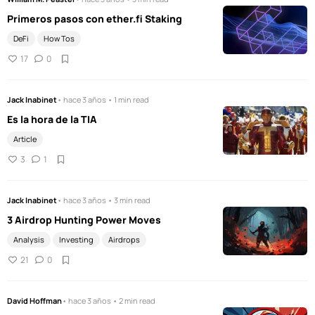
Primeros pasos con ether.fi Staking
DeFi
How Tos
17
0
Jack Inabinet
• hace 3 años • 1 min read
Es la hora de la TIA
Article
3
1
Jack Inabinet
• hace 3 años • 3 min read
3 Airdrop Hunting Power Moves
Analysis
Investing
Airdrops
21
0
David Hoffman
• hace 3 años • 2 min read