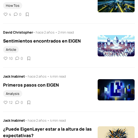
How Tos
4
0
David Christopher
• hace 2 años • 2 min read
Sentimientos encontrados en EIGEN
Article
10
0
Jack Inabinet
• hace 2 años • 4 min read
Primeros pasos con EIGEN
Analysis
12
0
Jack Inabinet
• hace 2 años • 4 min read
¿Puede EigenLayer estar a la altura de las
expectativas?