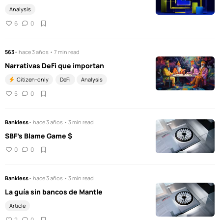
Analysis
6
0
563
• hace 3 años • 7 min read
Narrativas DeFi que importan
Citizen-only
DeFi
Analysis
5
0
Bankless
• hace 3 años • 3 min read
SBF's Blame Game $
0
0
Bankless
• hace 3 años • 3 min read
La guía sin bancos de Mantle
Article
2
0