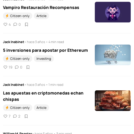
Vampiro Restauración Recompensas
Citizen-only
Article
4
0
Jack Inabinet
• hace 3 años • 4 min read
5 inversiones para apostar por Ethereum
Citizen-only
Investing
19
0
Jack Inabinet
• hace 3 años • 1 min read
Las apuestas en criptomonedas echan
chispas
Citizen-only
Article
7
2
William M. Peaster
• hace 3 años • 3 min read