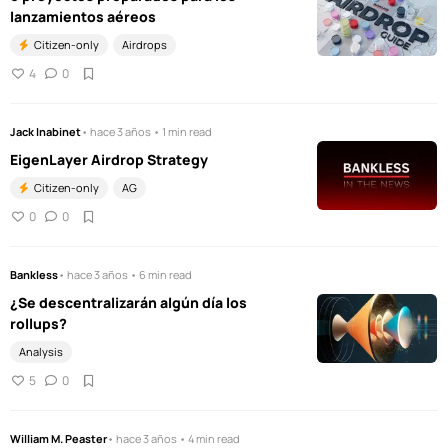
lanzamientos aéreos
Citizen-only
Airdrops
4
0
Jack Inabinet
• hace 3 años • 1 min read
EigenLayer Airdrop Strategy
Citizen-only
AG
0
0
Bankless
• hace 3 años • 6 min read
¿Se descentralizarán algún día los
rollups?
Analysis
5
0
William M. Peaster
• hace 3 años • 4 min read