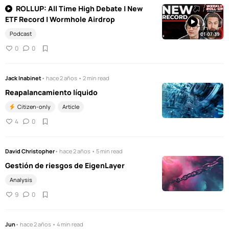
ROLLUP: All Time High Debate | New
ETF Record | Wormhole Airdrop
Podcast
01:07:39
0
0
Jack Inabinet
• hace 2 años • 2 min read
Reapalancamiento líquido
Citizen-only
Article
4
0
David Christopher
• hace 2 años • 5 min read
Gestión de riesgos de EigenLayer
Analysis
9
0
Jun
• hace 2 años • 4 min read