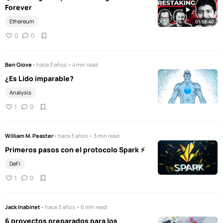
Forever
Ethereum
01:58:40
0
0
Ben Giove
• hace 3 años • 4 min read
¿Es Lido imparable?
Analysis
1
0
William M. Peaster
• hace 3 años • 3 min read
Primeros pasos con el protocolo Spark ⚡️
DeFi
1
0
Jack Inabinet
• hace 3 años • 6 min read
6 proyectos preparados para los