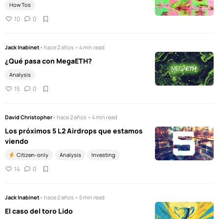
How Tos
10
0
Jack Inabinet
• hace 2 años • 4 min read
¿Qué pasa con MegaETH?
Analysis
15
0
David Christopher
• hace 2 años • 4 min read
Los próximos 5 L2 Airdrops que estamos
viendo
Citizen-only
Analysis
Investing
14
0
Jack Inabinet
• hace 2 años • 5 min read
El caso del toro Lido