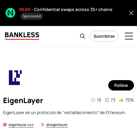
NEAR
- Confidential swaps across 35+ chains
Sponsored
Suscribirse
Follow
EigenLayer
19
73
75%
EigenLayer es un protocolo de "restablecimiento" de Ethereum.
eigenlayer.xyz
@eigenlayer