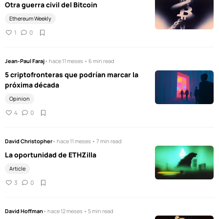
Otra guerra civil del Bitcoin
Ethereum Weekly
1
0
Jean-Paul Faraj
• hace 11 meses • 6 min read
5 criptofronteras que podrían marcar la
próxima década
Opinion
4
0
David Christopher
• hace 11 meses • 7 min read
La oportunidad de ETHZilla
Article
3
0
David Hoffman
• hace 12 meses • 5 min read