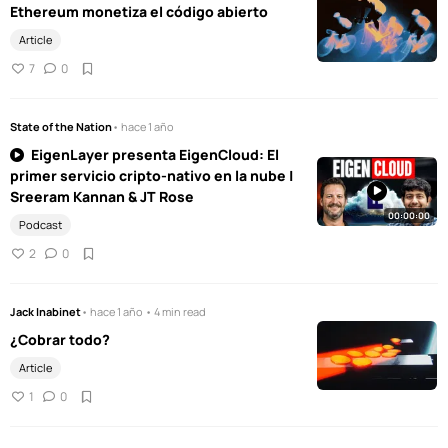
Ethereum monetiza el código abierto
Article
7
0
State of the Nation
• hace 1 año
EigenLayer presenta EigenCloud: El
primer servicio cripto-nativo en la nube |
Sreeram Kannan & JT Rose
00:00:00
Podcast
2
0
Jack Inabinet
• hace 1 año • 4 min read
¿Cobrar todo?
Article
1
0