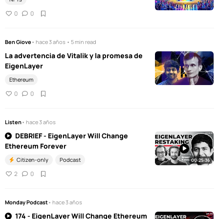
0
0
Ben Giove
• hace 3 años • 5 min read
La advertencia de Vitalik y la promesa de
EigenLayer
Ethereum
0
0
Listen
• hace 3 años
DEBRIEF - EigenLayer Will Change
Ethereum Forever
Citizen-only
Podcast
00:25:36
2
0
Monday Podcast
• hace 3 años
174 - EigenLayer Will Change Ethereum