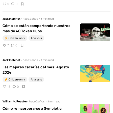
5
0
Jack Inabinet
• hace 2 años • 3 min read
Cómo se están comportando nuestros
más de 40 Token Hubs
Citizen-only
Analysis
7
0
Jack Inabinet
• hace 2 años • 4 min read
Las mejores cacerías del mes: Agosto
2024
Citizen-only
Analysis
15
0
William M. Peaster
• hace 2 años • 4 min read
Cómo reincorporarse a Symbiotic