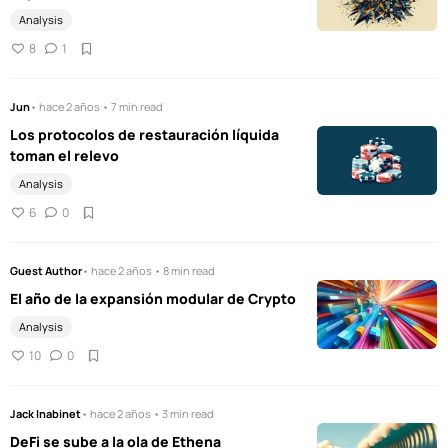
Analysis
8
1
Jun
• hace 2 años • 7 min read
Los protocolos de restauración líquida
toman el relevo
Analysis
6
0
Guest Author
• hace 2 años • 8 min read
El año de la expansión modular de Crypto
Analysis
10
0
Jack Inabinet
• hace 2 años • 3 min read
DeFi se sube a la ola de Ethena