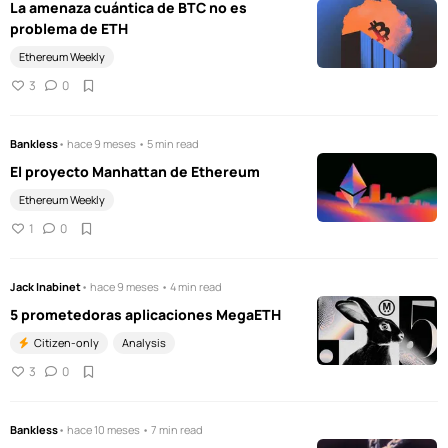
La amenaza cuántica de BTC no es
problema de ETH
Ethereum Weekly
3
0
Bankless
• hace 9 meses • 5 min read
El proyecto Manhattan de Ethereum
Ethereum Weekly
1
0
Jack Inabinet
• hace 9 meses • 4 min read
5 prometedoras aplicaciones MegaETH
Citizen-only
Analysis
3
0
Bankless
• hace 10 meses • 7 min read