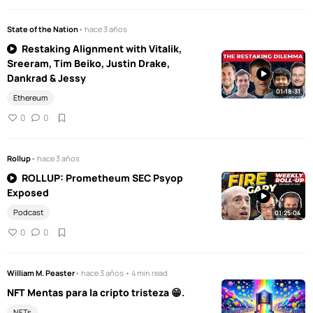
State of the Nation
• hace 3 años
Restaking Alignment with Vitalik,
Sreeram, Tim Beiko, Justin Drake,
Dankrad & Jessy
01:18:31
Ethereum
0
0
Rollup
• hace 3 años
ROLLUP: Prometheum SEC Psyop
Exposed
Podcast
01:25:04
0
0
William M. Peaster
• hace 3 años • 4 min read
NFT Mentas para la cripto tristeza 😁.
NFTs