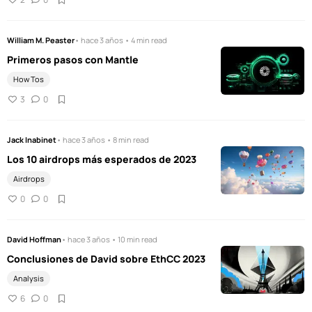
William M. Peaster
• hace 3 años • 4 min read
Primeros pasos con Mantle
How Tos
3
0
Jack Inabinet
• hace 3 años • 8 min read
Los 10 airdrops más esperados de 2023
Airdrops
0
0
David Hoffman
• hace 3 años • 10 min read
Conclusiones de David sobre EthCC 2023
Analysis
6
0