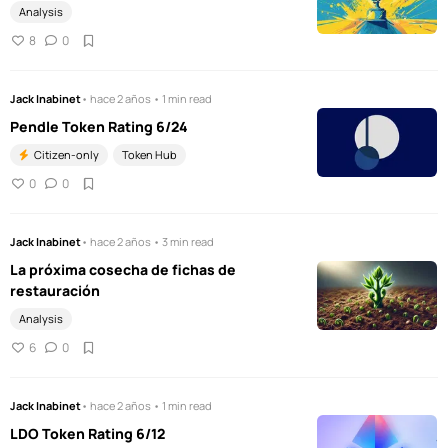
Analysis
8
0
Jack Inabinet
• hace 2 años • 1 min read
Pendle Token Rating 6/24
Citizen-only
Token Hub
0
0
Jack Inabinet
• hace 2 años • 3 min read
La próxima cosecha de fichas de
restauración
Analysis
6
0
Jack Inabinet
• hace 2 años • 1 min read
LDO Token Rating 6/12