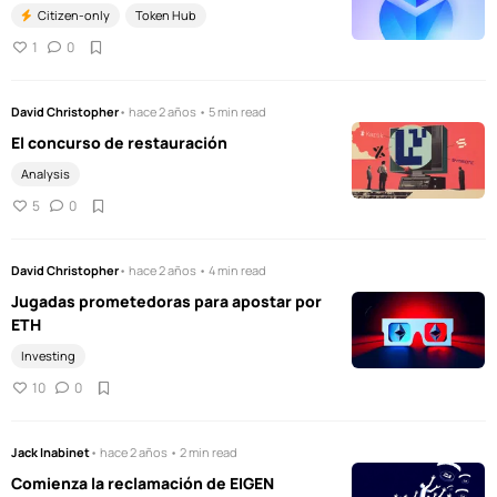
Citizen-only
Token Hub
1
0
David Christopher
• hace 2 años • 5 min read
El concurso de restauración
Analysis
5
0
David Christopher
• hace 2 años • 4 min read
Jugadas prometedoras para apostar por
ETH
Investing
10
0
Jack Inabinet
• hace 2 años • 2 min read
Comienza la reclamación de EIGEN