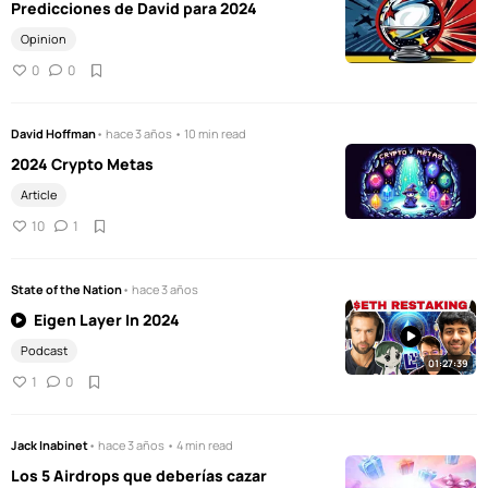
Predicciones de David para 2024
Opinion
0
0
David Hoffman
• hace 3 años • 10 min read
2024 Crypto Metas
Article
10
1
State of the Nation
• hace 3 años
Eigen Layer In 2024
Podcast
01:27:39
1
0
Jack Inabinet
• hace 3 años • 4 min read
Los 5 Airdrops que deberías cazar