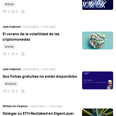
Article
9
0
Jack Inabinet
• hace 2 años • 2 min read
El verano de la volatilidad de las
criptomonedas
Article
3
0
Jack Inabinet
• hace 2 años • 3 min read
Sus fichas gratuitas no están disponibles
Analysis
0
0
William M. Peaster
• hace 2 años • 3 min read
Delegar su ETH Restaked en EigenLayer