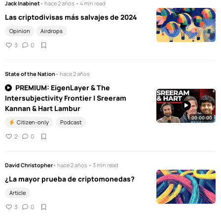
Jack Inabinet
• hace 2 años • 4 min read
Las criptodivisas más salvajes de 2024
Opinion
Airdrops
3
0
State of the Nation
• hace 2 años
PREMIUM: EigenLayer & The
Intersubjectivity Frontier | Sreeram
Kannan & Hart Lambur
00:00:00
Citizen-only
Podcast
2
0
David Christopher
• hace 2 años • 3 min read
¿La mayor prueba de criptomonedas?
Article
3
0