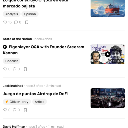
mercado bajista
Analysis
Opinion
15
0
State of the Nation
• hace 3 años
Eigenlayer Q&A with Founder Sreeram
Kannan
Podcast
01:11:30
0
0
Jack Inabinet
• hace 3 años • 2 min read
Juego de puntos Airdrop de DeFi
Citizen-only
Article
0
0
David Hoffman
• hace 3 años • 11 min read