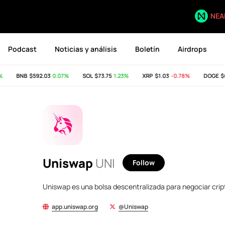
NEA
Podcast
Noticias y análisis
Boletín
Airdrops
BNB
$592.03
0.07%
SOL
$73.75
1.23%
XRP
$1.03
-0.78%
DOGE
$0.0
Uniswap
UNI
Follow
Uniswap es una bolsa descentralizada para negociar cri
app.uniswap.org
@Uniswap