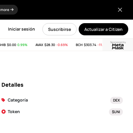
 more
Iniciar sesión
Suscribirse
Actualizar a Citizen
Sponsored by
B
$0.00
0.99%
AVAX
$28.30
-0.69%
BCH
$303.74
-11.53%
LINK
$8.20
-
Detalles
Categoría
DEX
Token
$UNI