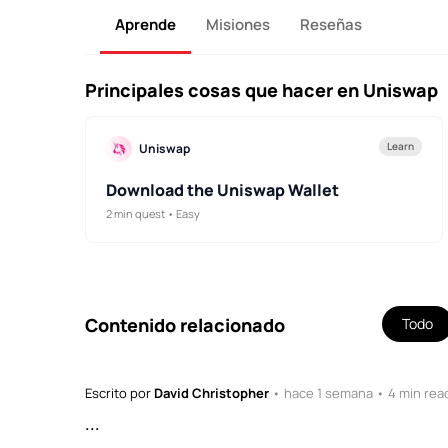
Aprende
Misiones
Reseñas
Principales cosas que hacer en Uniswap
Learn
Uniswap
Download the Uniswap Wallet
2 min quest • Easy
Contenido relacionado
Todo
Escrito por
David Christopher
• hace 1 semana • 4 min rea
...