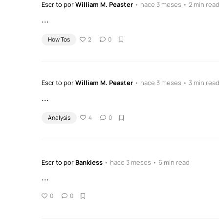
Escrito por
William M. Peaster
• hace 3 meses • 2 min rea
...
How Tos
2
0
Escrito por
William M. Peaster
• hace 3 meses • 3 min rea
...
Analysis
4
0
Escrito por
Bankless
• hace 3 meses • 6 min read
...
0
0