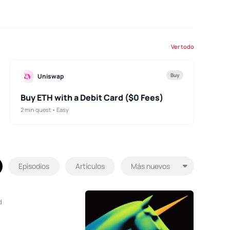
Ver todo
Buy
Uniswap
Buy ETH with a Debit Card ($0 Fees)
2 min quest • Easy
Episodios
Artículos
d