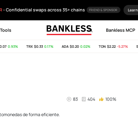
R
- Confidential swaps across 35+ chains
Learn
FRIEND & SPONSOR
Tools
Bankless MCP
7
0.93%
TRX
$0.33
0.17%
ADA
$0.20
0.02%
TON
$2.22
-5.27%
SHI
83
404
100%
ptomonedas de forma eficiente.