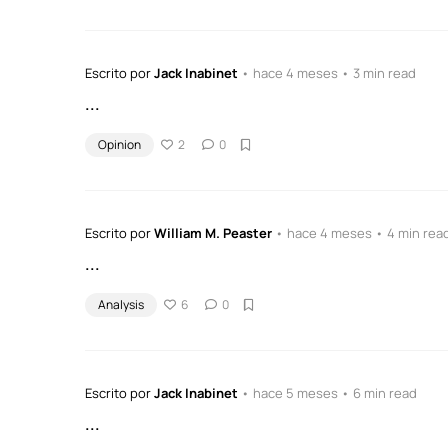
Escrito por
Jack Inabinet
• hace 4 meses • 3 min read
...
Opinion
2
0
Escrito por
William M. Peaster
• hace 4 meses • 4 min rea
...
Analysis
6
0
Escrito por
Jack Inabinet
• hace 5 meses • 6 min read
...