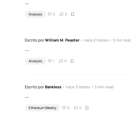
...
Analysis
0
0
Escrito por
William M. Peaster
• hace 2 meses • 5 min rea
...
Analysis
1
0
Escrito por
Bankless
• hace 3 meses • 5 min read
...
Ethereum Weekly
0
0