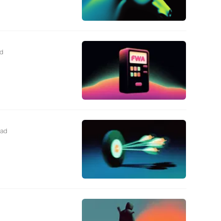
ad
ead