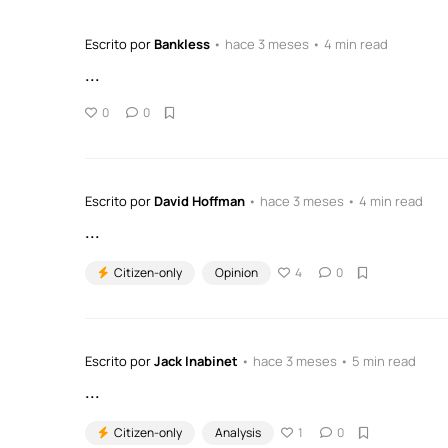
Escrito por
Bankless
• hace 3 meses • 4 min read
...
0
0
Escrito por
David Hoffman
• hace 3 meses • 4 min read
...
Citizen-only
Opinion
4
0
Escrito por
Jack Inabinet
• hace 3 meses • 5 min read
...
Citizen-only
Analysis
1
0