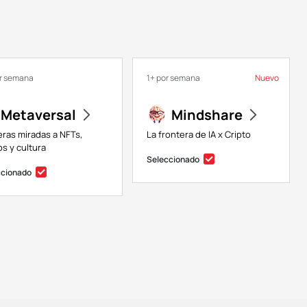
or semana
1+ por semana
Nuevo
Metaversal
Mindshare
eras miradas a NFTs,
La frontera de IA x Cripto
s y cultura
Seleccionado
ccionado