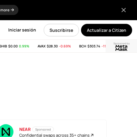
 more
Iniciar sesión
Suscribirse
Actualizar a Citizen
Sponsored by
IB
$0.00
0.99%
AVAX
$28.30
-0.69%
BCH
$303.74
-11.53%
LINK
$8.34
NEAR
Sponsored
Confidential swaps across 35+ chains