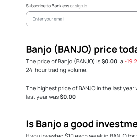
Subscribe to Bankless
or
sign in
Banjo (BANJO) price tod
The price of Banjo (BANJO) is
$0.00
, a
-19.
24-hour trading volume.
The highest price of BANJO in the last year
last year was
$0.00
Is Banjo a good investm
If you invested $10 each week in BANJO for 