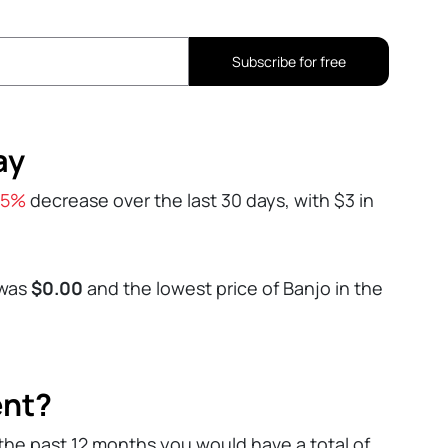
Subscribe for free
ay
25%
decrease over the last 30 days, with $3 in
 was
$0.00
and the lowest price of Banjo in the
ent?
the past 12 months you would have a total of