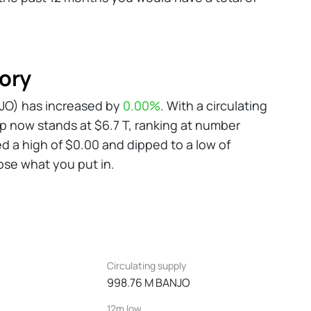
ory
ANJO) has increased by
0.00%
. With a circulating
p now stands at $6.7 T, ranking at number
d a high of $0.00 and dipped to a low of
lose what you put in.
Circulating supply
998.76 M BANJO
12m low