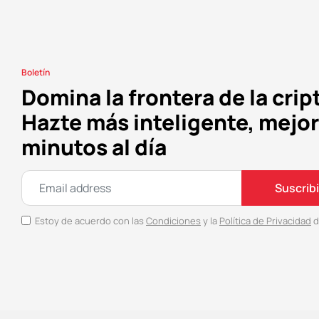
Boletín
Domina la frontera de la crip
Hazte más inteligente, mejor
minutos al día
Suscrib
Estoy de acuerdo con las
Condiciones
y la
Política de Privacidad
d