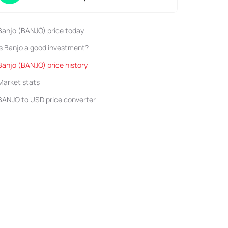
Banjo (BANJO) price today
Is Banjo a good investment?
Banjo (BANJO) price history
Market stats
BANJO to USD price converter