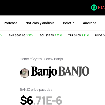
NEA
Podcast
Noticias y análisis
Boletín
Airdrops
BNB
$605.06
2.33%
SOL
$76.25
3.37%
XRP
$1.05
2.91%
DOGE
$0.
Home
/
Crypto Prices
/
Banjo
Banjo
BANJO
BANJO price past day
$6
.71E-6