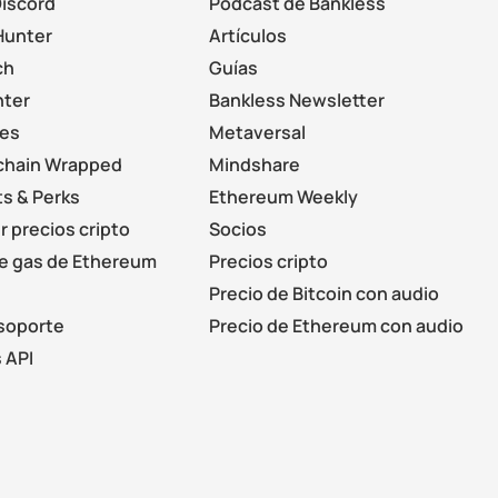
Discord
Podcast de Bankless
Hunter
Artículos
ch
Guías
nter
Bankless Newsletter
les
Metaversal
chain Wrapped
Mindshare
s & Perks
Ethereum Weekly
r precios cripto
Socios
de gas de Ethereum
Precios cripto
Precio de Bitcoin con audio
soporte
Precio de Ethereum con audio
 API