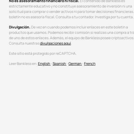
No es asesoramiento financiero ni fiscal.
El contenido de Bankless es
estrictamente educativo y no constituye asesoramiento de inversión ni una
solicitud para comprar o vender activos ni para tomar decisiones financieras.
boletín no es asesoría fiscal. Consulta a tu contador. Investiga por tu cuenta.
Divulgación.
De vez en cuando podemos incluir enlaces en este boletín a
productos que usamos. Podemos recibir comisión si realizas una compra a tr
de uno de estos enlaces. Además, el equipo de Bankless posee criptoactivos
Consulta nuestras
divulgaciones aquí
.
Este sitio está protegido por reCAPTCHA.
Leer Bankless en:
English
-
Spanish
-
German
-
French