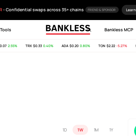
R
- Confidential swaps across 35+ chains
Learn
FRIEND & SPONSOR
Tools
Bankless MCP
07
2.55%
TRX
$0.33
0.40%
ADA
$0.20
0.80%
TON
$2.22
-5.27%
SH
1D
1W
1M
1Y