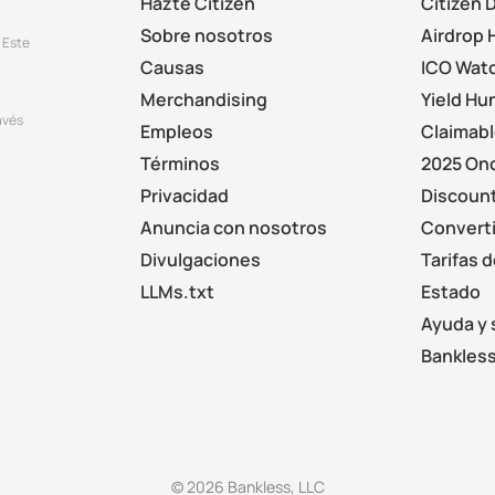
Hazte Citizen
Citizen 
Sobre nosotros
Airdrop 
 Este
Causas
ICO Wat
Merchandising
Yield Hu
avés
Empleos
Claimab
.
Términos
2025 On
Privacidad
Discount
Anuncia con nosotros
Converti
Divulgaciones
Tarifas 
LLMs.txt
Estado
Ayuda y 
Bankless
© 2026 Bankless, LLC