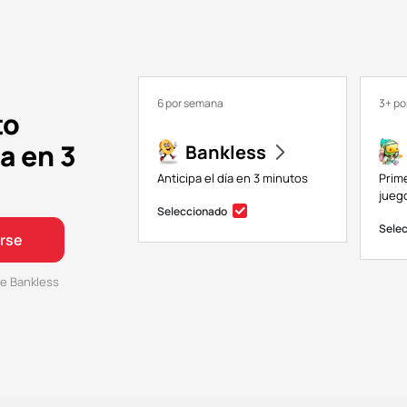
6 por semana
3+ p
to
a en 3
Bankless
Anticipa el día en 3 minutos
Prim
juego
Seleccionado
Sele
irse
e Bankless