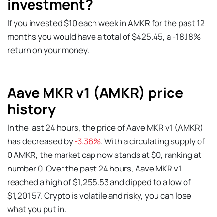
investment?
If you invested $10 each week in AMKR for the past 12
months you would have a total of $425.45, a -18.18%
return on your money.
Aave MKR v1 (AMKR) price
history
In the last 24 hours, the price of Aave MKR v1 (AMKR)
has decreased by
-3.36%
. With a circulating supply of
0 AMKR, the market cap now stands at $0, ranking at
number 0. Over the past 24 hours, Aave MKR v1
reached a high of $1,255.53 and dipped to a low of
$1,201.57. Crypto is volatile and risky, you can lose
what you put in.