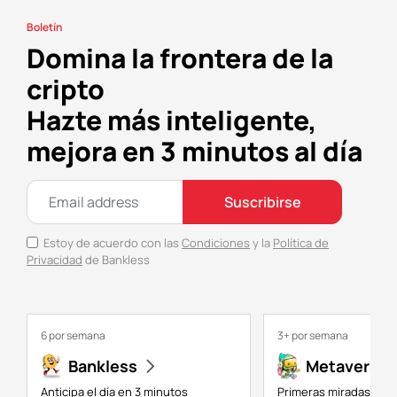
Boletín
Domina la frontera de la
cripto
Hazte más inteligente,
mejora en 3 minutos al día
Suscribirse
Estoy de acuerdo con las
Condiciones
y la
Política de
Privacidad
de Bankless
6 por semana
3+ por semana
Bankless
Metaversal
Anticipa el día en 3 minutos
Primeras miradas a NF