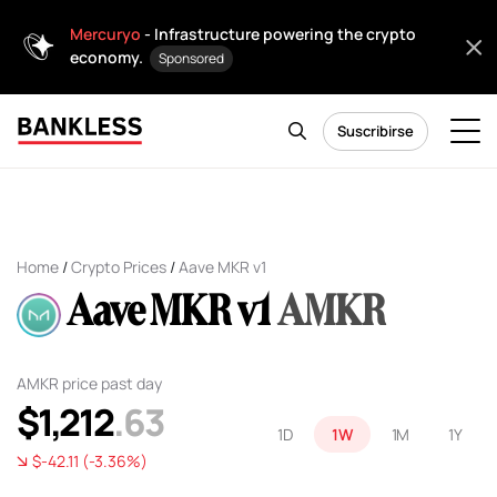
Mercuryo
- Infrastructure powering the crypto
economy.
Sponsored
Suscribirse
Home
/
Crypto Prices
/
Aave MKR v1
Aave MKR v1
AMKR
AMKR price past day
$1,212
.63
1D
1W
1M
1Y
$-42.11 (-3.36%)