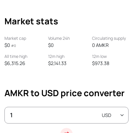
Market stats
Market cap
Volume 24h
Circulating supply
$0
$0
0 AMKR
#0
All time high
12m high
12m low
$6,315.26
$2,141.33
$973.38
AMKR to USD price converter