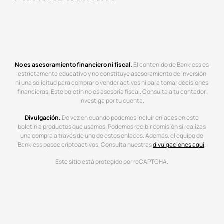
No es asesoramiento financiero ni fiscal.
El contenido de Bankless es
estrictamente educativo y no constituye asesoramiento de inversión
ni una solicitud para comprar o vender activos ni para tomar decisiones
financieras. Este boletín no es asesoría fiscal. Consulta a tu contador.
Investiga por tu cuenta.
Divulgación.
De vez en cuando podemos incluir enlaces en este
boletín a productos que usamos. Podemos recibir comisión si realizas
una compra a través de uno de estos enlaces. Además, el equipo de
Bankless posee criptoactivos. Consulta nuestras
divulgaciones aquí
.
Este sitio está protegido por reCAPTCHA.