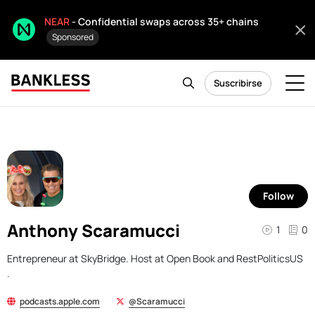
NEAR
- Confidential swaps across 35+ chains
Sponsored
Suscribirse
Follow
Anthony Scaramucci
1
0
Entrepreneur at SkyBridge. Host at Open Book and RestPoliticsUS
.
podcasts.apple.com
@Scaramucci