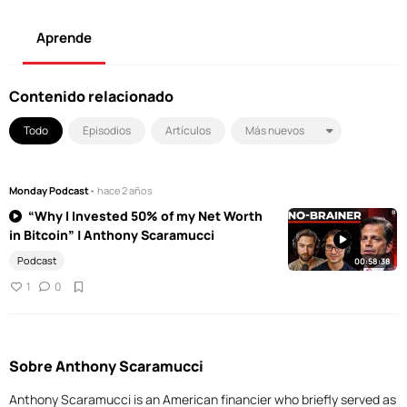
Aprende
Contenido relacionado
Todo
Episodios
Artículos
Monday Podcast
• hace 2 años
“Why I Invested 50% of my Net Worth
in Bitcoin” | Anthony Scaramucci
Podcast
00:58:38
1
0
Sobre Anthony Scaramucci
Anthony Scaramucci is an American financier who briefly served as