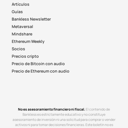
Artículos
Guías
Bankless Newsletter
Metaversal
Mindshare
Ethereum Weekly
Socios
Precios cripto
Precio de Bitcoin con audio
Precio de Ethereum con audio
No es asesoramiento financiero ni fiscal.
El contenido de
Bankless es estrictamente educativo y no constituye
asesoramiento de inversión ni una solicitud para comprar o vender
activos ni para tomar decisiones financieras. Este boletín no es