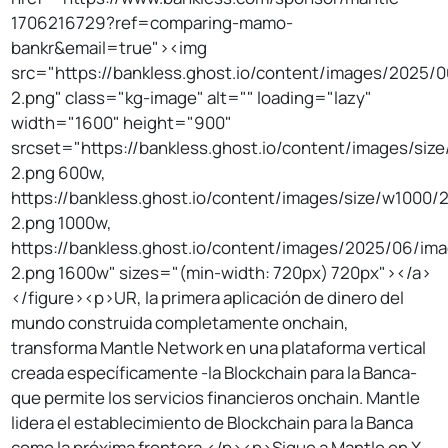
1706216729?ref=comparing-mamo-
bankr&email=true"><img
src="https://bankless.ghost.io/content/images/2025/
2.png" class="kg-image" alt="" loading="lazy"
width="1600" height="900"
srcset="https://bankless.ghost.io/content/images/si
2.png 600w,
https://bankless.ghost.io/content/images/size/w1000
2.png 1000w,
https://bankless.ghost.io/content/images/2025/06/im
2.png 1600w" sizes="(min-width: 720px) 720px"></a>
</figure><p>UR, la primera aplicación de dinero del
mundo construida completamente onchain,
transforma Mantle Network en una plataforma vertical
creada específicamente -la Blockchain para la Banca-
que permite los servicios financieros onchain. Mantle
lidera el establecimiento de Blockchain para la Banca
como la próxima frontera.</p><p>Sigue a Mantle en X