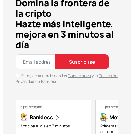
Domina la frontera de
la cripto
Hazte más inteligente,
mejora en 3 minutos al
día
Suscribirse
Estoy de acuerdo con las
Condiciones
y la
Política de
Privacidad
de Bankless
6 por semana
3+ por semana
Bankless
Metavers
Anticipa el día en 3 minutos
Primeras miradas a
cultura