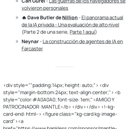
Can Gurel
-
Las guerras de los navegadores se
volvieron personales
🔥 Dave Butler de
Nillion
-
El panorama actual
de la IA privada - Una evaluación de alto nivel
(Parte 2 de una serie,
Parte 1 aquí
)
Neynar
-
La construcción de agentes de IA en
Farcaster
<div style=""padding:14px; height: auto;"> <div
style="margin-bottom:24px; text-align:center;"> <b
style="color:#A0A0A0; font-size: 1em;">AMIGO Y
PATROCINADOR: MANTLE</b> </div></div> <!--kg-
card-end: html--> <figure class="kg-card kg-image-
card"><a
href="https://www.bankless.com/sponsor/mantle-