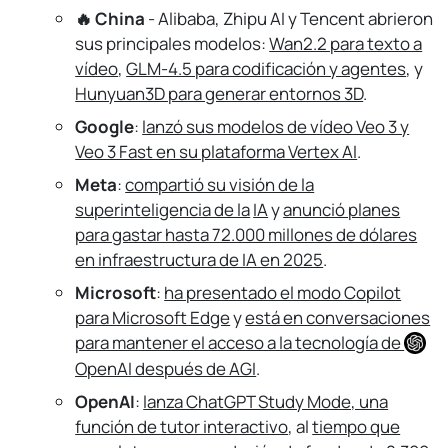
🔥 China
- Alibaba, Zhipu AI y Tencent abrieron
sus principales modelos:
Wan2.2 para texto a
vídeo
,
GLM-4.5 para codificación y agentes
, y
Hunyuan3D para generar entornos 3D
.
Google
:
lanzó sus modelos de vídeo Veo 3 y
Veo 3 Fast en su plataforma Vertex AI
.
Meta
:
compartió su visión de la
superinteligencia de la
IA
y
anunció planes
para gastar hasta 72.000 millones de dólares
en infraestructura de IA en 2025
.
Microsoft
:
ha presentado el modo Copilot
para Microsoft Edge
y
está en conversaciones
para mantener el acceso a la tecnología de
OpenAI
después de AGI
.
OpenAI
:
lanza ChatGPT Study Mode, una
función de tutor interactivo
, al
tiempo que