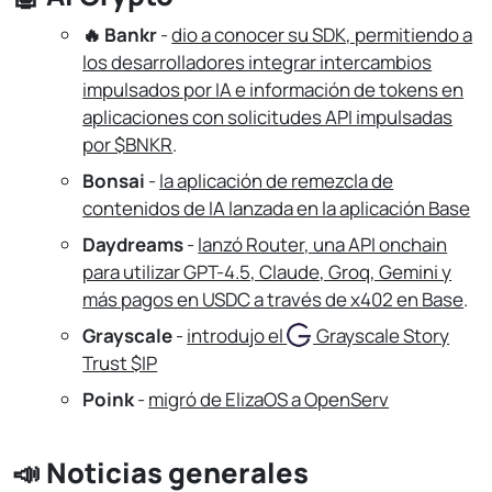
🔥 Bankr
-
dio a conocer su SDK, permitiendo a
los desarrolladores integrar intercambios
impulsados por IA e información de tokens en
aplicaciones con solicitudes API impulsadas
por $BNKR
.
Bonsai
-
la aplicación de remezcla de
contenidos de IA lanzada en la aplicación Base
Daydreams
-
lanzó Router, una API onchain
para utilizar GPT-4.5, Claude, Groq, Gemini y
más pagos en USDC a través de x402 en Base
.
Grayscale
-
introdujo el
Grayscale
Story
Trust $IP
Poink
-
migró de ElizaOS a OpenServ
📣 Noticias generales