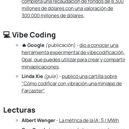
completa una recaudación de fondos de 8.300
millones de dólares con una valoración de
300.000 millones de dólares
.
💻 Vibe Coding
🔥 Google
(
publicación) -
dio a conocer una
herramienta experimental de vibecodificación,
Opal, que puedes utilizar para crear y compartir
miniaplicaciones
.
Linda Xie
(guía
) -
publicó una cartilla sobre
"Cómo codificar con vibración una miniapp de
Farcaster"
Lecturas
Albert Wenger
-
La métrica de la IA: $ / MWh