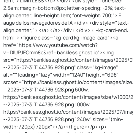
1em;"> LIMITLESS </b> </div> <div style="font-size:
2.5em; margin-bottom:8px; letter-spacing: -2%; text-
align:center; line-height:1em; font-weight: 700;"> El
auge de los navegadores de IA </div> <div style="text-
align:center;"> </a> </a></div> </div> <!--kg-card-end:
html--> <figure class="kg-card kg-image-card"><a
href="https://www.youtube.com/watch?
v=DIUPJEOmm8c&ref=bankless.ghost.io"><img
src="https://bankless.ghost.io/content/images/2025/
--2025-07-31T144736.928.png" class="kg-image"
alt="" loading="lazy" width="1240" height="698"
srcset="https://bankless.ghost.io/content/images/si
--2025-07-31T144736.928.png 600w,
https://bankless.ghost.io/content/images/size/w1000
--2025-07-31T144736.928.png 1000w,
https://bankless.ghost.io/content/images/2025/07/ima
--2025-07-31T144736.928.png 1240w" sizes="(min-
width: 720px) 720px"></a></figure></p><p>