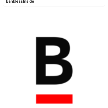
BanklessInside