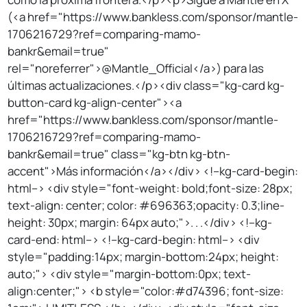
(<a href="https://www.bankless.com/sponsor/mantle-
1706216729?ref=comparing-mamo-
bankr&email=true"
rel="noreferrer">@Mantle_Official</a>) para las
últimas actualizaciones.</p><div class="kg-card kg-
button-card kg-align-center"><a
href="https://www.bankless.com/sponsor/mantle-
1706216729?ref=comparing-mamo-
bankr&email=true" class="kg-btn kg-btn-
accent">Más información</a></div> <!--kg-card-begin:
html--> <div style="font-weight: bold;font-size: 28px;
text-align: center; color: #696363;opacity: 0.3;line-
height: 30px; margin: 64px auto;">. . .</div> <!--kg-
card-end: html--> <!--kg-card-begin: html--> <div
style="padding:14px; margin-bottom:24px; height:
auto;"> <div style="margin-bottom:0px; text-
align:center;"> <b style="color:#d74396; font-size: