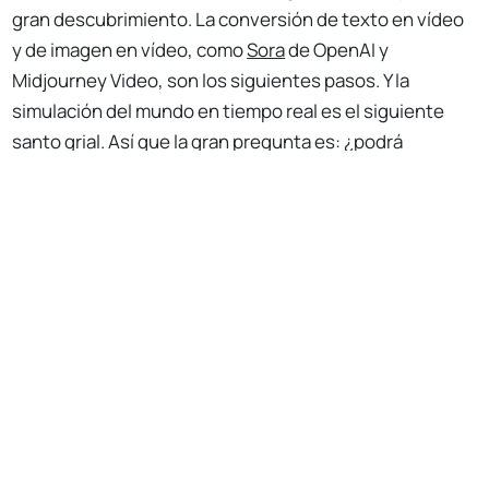
gran descubrimiento. La conversión de texto en vídeo
y de imagen en vídeo, como
Sora
de OpenAI y
Midjourney Video, son los siguientes pasos. Y la
simulación del mundo en tiempo real es el siguiente
santo grial. Así que la gran pregunta es: ¿podrá
Midjourney conseguirlo?
1 Response
Yo creo que sí. La beta abierta de Midjourney comenzó
hace sólo 20 meses, en julio de 2022, y sin embargo el
equipo ya ha generado más de 200 millones de dólares
en ingresos y acumulado más de 16 millones de
usuarios. Ese arsenal y esa tracción tan tempranos han
dado a Midjourney una gran perspectiva e impulso para