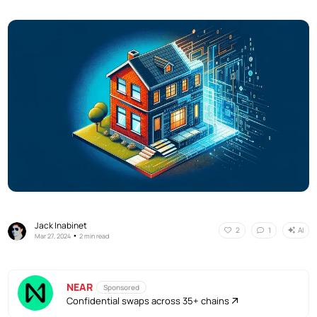
Jack Inabinet
AI
2
1
•
Mar 27, 2024
2 min read
NEAR
Sponsored
Confidential swaps across 35+ chains