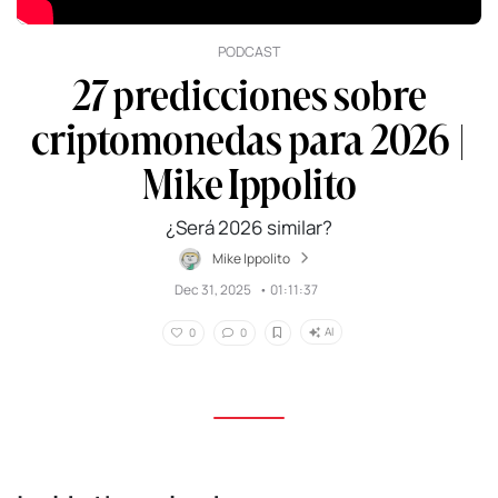
PODCAST
27 predicciones sobre
criptomonedas para 2026 |
Mike Ippolito
¿Será 2026 similar?
Mike Ippolito
Dec 31, 2025
•
01:11:37
AI
0
0