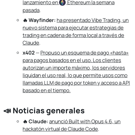
lanzamiento en
Ethereum
la semana
pasada
.
🔥 Wayfinder:
ha presentado Vibe Trading, un
nuevo sistema para ejecutar estrategias de
trading en cadena de forma local a través de
Claude
.
x402
—
Propuso un esquema de pago «hasta»
para pagos basados en el uso. Los clientes
autorizan un importe máximo, los servidores
liquidan el uso real, lo que permite usos como
llamadas LLM de pago por token y acceso a API
basado en el tiempo.
📣 Noticias generales
🔥 Claude:
anunció Built with Opus 4.6, un
hackatón virtual de Claude Code
.