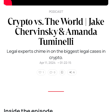
PODCAST
Crypto vs. The World | Jake
Chervinsky & Amanda
Tuminelli
Legal experts chime in on the biggest legal cases in
crypto.
Apr 11, 2024
•
01:22:15
AI
1
0
Inside the episode