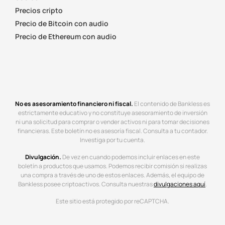
Precios cripto
Precio de Bitcoin con audio
Precio de Ethereum con audio
No es asesoramiento financiero ni fiscal.
El contenido de Bankless es
estrictamente educativo y no constituye asesoramiento de inversión
ni una solicitud para comprar o vender activos ni para tomar decisiones
financieras. Este boletín no es asesoría fiscal. Consulta a tu contador.
Investiga por tu cuenta.
Divulgación.
De vez en cuando podemos incluir enlaces en este
boletín a productos que usamos. Podemos recibir comisión si realizas
una compra a través de uno de estos enlaces. Además, el equipo de
Bankless posee criptoactivos. Consulta nuestras
divulgaciones aquí
.
Este sitio está protegido por reCAPTCHA.