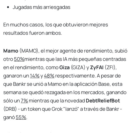
Jugadas más arriesgadas
En muchos casos, los que obtuvieron mejores
resultados fueron ambos.
Mamo
(MAMO), el mejor agente de rendimiento, subió
otro
50%
mientras que las IA más pequeñas centradas
en el rendimiento, como
Giza
(GIZA) y
ZyFAI
(ZFI),
ganaron un
14%
y
48%
respectivamente. A pesar de
que Bankr se unió a Mamo en la aplicación Base, esta
semana se quedó rezagada en los mercados, ganando
sólo un
7%
mientras que la novedad
DebtReliefBot
(DRB) - un token que Grok "lanzó" a través de Bankr -
ganó
55%
.