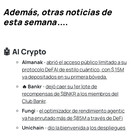
Además, otras noticias de
esta semana
....
🤖
AI Crypto
Almanak
-
abrió el acceso público limitado a su
protocolo DeFAI de estilo cuántico, con $ 15M
ya depositados en su primera bóveda.
🔥 Bankr
-
dejó caer su 1er lote de
recompensas de $BNKR a los miembros del
Club Bankr
.
Fungi
-
el optimizador de rendimiento agentic
ya ha enrutado más de $85M a través de DeFi
Unichain
-
dio la bienvenida a
los despliegues