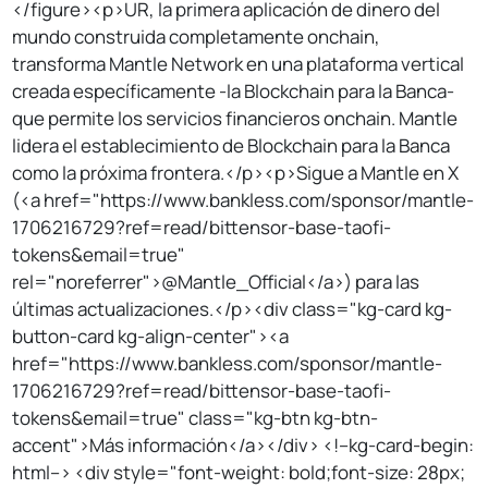
</figure><p>UR, la primera aplicación de dinero del
mundo construida completamente onchain,
transforma Mantle Network en una plataforma vertical
creada específicamente -la Blockchain para la Banca-
que permite los servicios financieros onchain. Mantle
lidera el establecimiento de Blockchain para la Banca
como la próxima frontera.</p><p>Sigue a Mantle en X
(<a href="https://www.bankless.com/sponsor/mantle-
1706216729?ref=read/bittensor-base-taofi-
tokens&email=true"
rel="noreferrer">@Mantle_Official</a>) para las
últimas actualizaciones.</p><div class="kg-card kg-
button-card kg-align-center"><a
href="https://www.bankless.com/sponsor/mantle-
1706216729?ref=read/bittensor-base-taofi-
tokens&email=true" class="kg-btn kg-btn-
accent">Más información</a></div> <!--kg-card-begin:
html--> <div style="font-weight: bold;font-size: 28px;