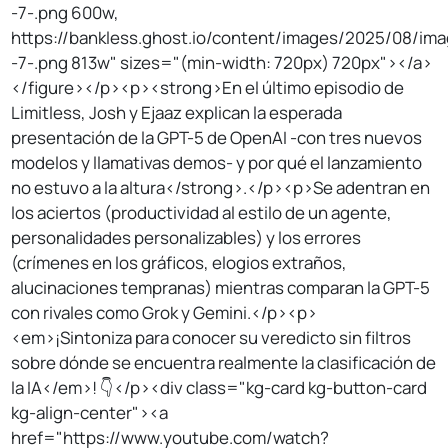
-7-.png 600w,
https://bankless.ghost.io/content/images/2025/08/im
-7-.png 813w" sizes="(min-width: 720px) 720px"></a>
</figure></p><p><strong>En el último episodio de
Limitless, Josh y Ejaaz explican la esperada
presentación de la GPT-5 de OpenAI -con tres nuevos
modelos y llamativas demos- y por qué el lanzamiento
no estuvo a la altura</strong>.</p><p>Se adentran en
los aciertos (productividad al estilo de un agente,
personalidades personalizables) y los errores
(crímenes en los gráficos, elogios extraños,
alucinaciones tempranas) mientras comparan la GPT-5
con rivales como Grok y Gemini.</p><p>
<em>¡Sintoniza para conocer su veredicto sin filtros
sobre dónde se encuentra realmente la clasificación de
la IA</em>! 👇</p><div class="kg-card kg-button-card
kg-align-center"><a
href="https://www.youtube.com/watch?