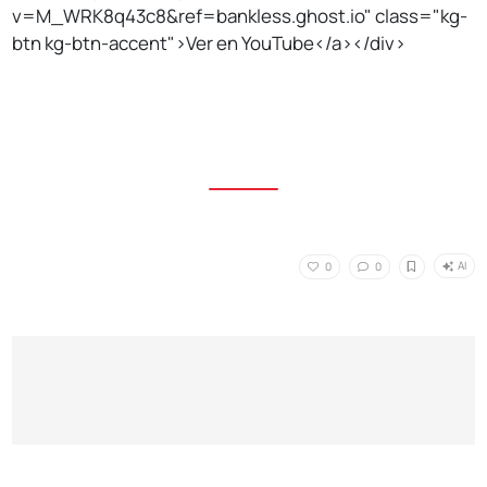
v=M_WRK8q43c8&ref=bankless.ghost.io" class="kg-
btn kg-btn-accent">Ver en YouTube</a></div>
AI
0
0