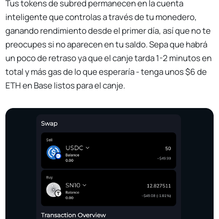
Tus tokens de subred permanecen en la cuenta
inteligente que controlas a través de tu monedero,
ganando rendimiento desde el primer día, así que no te
preocupes si no aparecen en tu saldo. Sepa que habrá
un poco de retraso ya que el canje tarda 1-2 minutos en
total y más gas de lo que esperaría - tenga unos $6 de
ETH en Base listos para el canje.