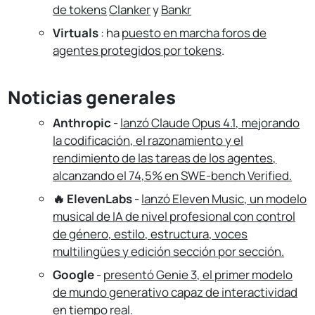
de tokens
Clanker
y
Bankr
Virtuals
: ha
puesto en marcha foros de
agentes protegidos por tokens
.
Noticias generales
Anthropic
-
lanzó Claude Opus 4.1, mejorando
la codificación, el razonamiento y el
rendimiento de las tareas de los agentes,
alcanzando el 74,5% en SWE-bench Verified.
🔥 ElevenLabs
-
lanzó Eleven Music, un modelo
musical de IA de nivel profesional con control
de género, estilo, estructura, voces
multilingües y edición sección por sección.
Google
-
presentó Genie 3, el primer modelo
de mundo generativo capaz de interactividad
en tiempo real
.