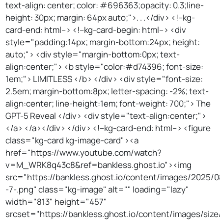
text-align: center; color: #696363;opacity: 0.3;line-
height: 30px; margin: 64px auto;">. . .</div> <!--kg-
card-end: html--> <!--kg-card-begin: html--> <div
style="padding:14px; margin-bottom:24px; height:
auto;"> <div style="margin-bottom:0px; text-
align:center;"> <b style="color:#d74396; font-size:
1em;"> LIMITLESS </b> </div> <div style="font-size:
2.5em; margin-bottom:8px; letter-spacing: -2%; text-
align:center; line-height:1em; font-weight: 700;"> The
GPT-5 Reveal </div> <div style="text-align:center;">
</a> </a></div> </div> <!--kg-card-end: html--> <figure
class="kg-card kg-image-card"><a
href="https://www.youtube.com/watch?
v=M_WRK8q43c8&ref=bankless.ghost.io"><img
src="https://bankless.ghost.io/content/images/2025/
-7-.png" class="kg-image" alt="" loading="lazy"
width="813" height="457"
srcset="https://bankless.ghost.io/content/images/si