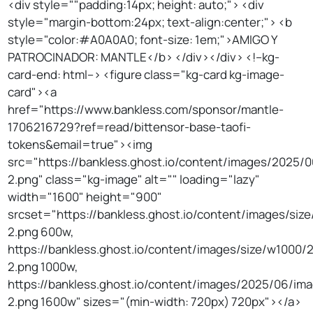
<div style=""padding:14px; height: auto;"> <div
style="margin-bottom:24px; text-align:center;"> <b
style="color:#A0A0A0; font-size: 1em;">AMIGO Y
PATROCINADOR: MANTLE</b> </div></div> <!--kg-
card-end: html--> <figure class="kg-card kg-image-
card"><a
href="https://www.bankless.com/sponsor/mantle-
1706216729?ref=read/bittensor-base-taofi-
tokens&email=true"><img
src="https://bankless.ghost.io/content/images/2025/
2.png" class="kg-image" alt="" loading="lazy"
width="1600" height="900"
srcset="https://bankless.ghost.io/content/images/si
2.png 600w,
https://bankless.ghost.io/content/images/size/w1000
2.png 1000w,
https://bankless.ghost.io/content/images/2025/06/im
2.png 1600w" sizes="(min-width: 720px) 720px"></a>