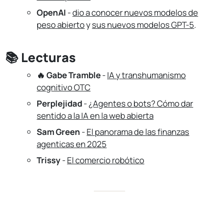
OpenAI
-
dio a conocer nuevos modelos de
peso abierto
y
sus nuevos modelos GPT-5
.
📚 Lecturas
🔥 Gabe Tramble
-
IA y transhumanismo
cognitivo OTC
Perplejidad
-
¿Agentes o bots? Cómo dar
sentido a la IA en la web abierta
Sam Green
-
El panorama de las finanzas
agenticas en 2025
Trissy
-
El comercio robótico