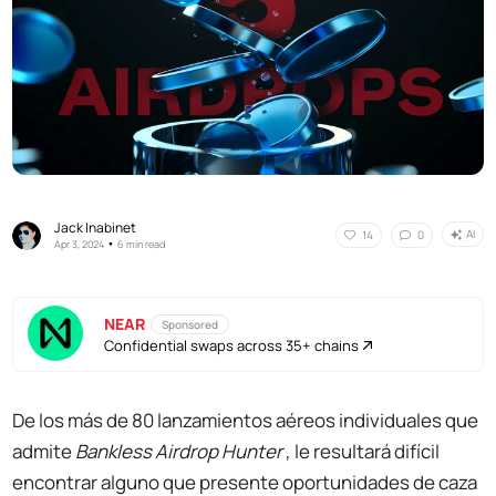
Jack Inabinet
AI
14
0
•
Apr 3, 2024
6 min read
NEAR
Sponsored
Confidential swaps across 35+ chains
De los más de 80 lanzamientos aéreos individuales que
admite
Bankless Airdrop Hunter
, le resultará difícil
encontrar alguno que presente oportunidades de caza