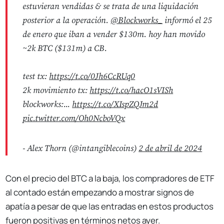
estuvieran vendidas & se trata de una liquidación
posterior a la operación.
@Blockworks_
informó el 25
de enero que iban a vender $130m. hoy han movido
~2k BTC ($131m) a CB.
test tx:
https://t.co/0Jh6CcRUq0
2k movimiento tx:
https://t.co/hacO1sVISh
blockworks:...
https://t.co/XIspZQJm2d
pic.twitter.com/Oh0NcboVQx
- Alex Thorn (@intangiblecoins)
2 de abril de 2024
Con el precio del BTC a la baja, los compradores de ETF
al contado están empezando a mostrar signos de
apatía a pesar de que las entradas en estos productos
fueron positivas en términos netos ayer.