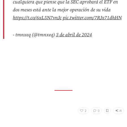
cualquiera que piense que la SEC aprobará el ETF en
dos meses está ante la mejor operación de su vida
https://t.co/6xL5N7vnJc
pic.twitter.com/7RJx71dhHN
- tmnxeq (@tmnxeq)
3 de abril de 2024
AI
2
0