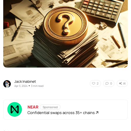
Jack Inabinet
AI
2
0
•
Apr 3, 2024
3 min read
NEAR
Sponsored
Confidential swaps across 35+ chains