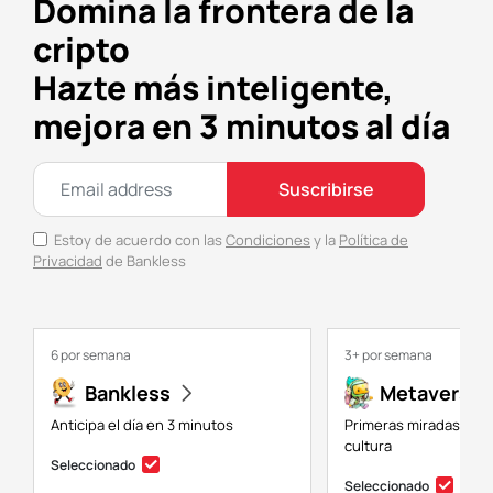
Domina la frontera de la
cripto
Hazte más inteligente,
mejora en 3 minutos al día
Suscribirse
Estoy de acuerdo con las
Condiciones
y la
Política de
Privacidad
de Bankless
6 por semana
3+ por semana
Bankless
Metaversal
Anticipa el día en 3 minutos
Primeras miradas a NF
cultura
Seleccionado
Seleccionado