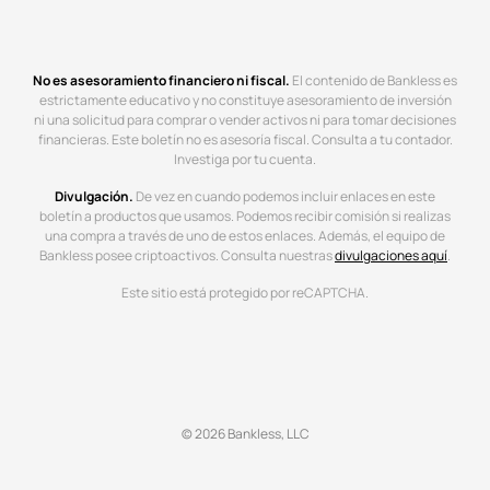
No es asesoramiento financiero ni fiscal.
El contenido de Bankless es
estrictamente educativo y no constituye asesoramiento de inversión
ni una solicitud para comprar o vender activos ni para tomar decisiones
financieras. Este boletín no es asesoría fiscal. Consulta a tu contador.
Investiga por tu cuenta.
Divulgación.
De vez en cuando podemos incluir enlaces en este
boletín a productos que usamos. Podemos recibir comisión si realizas
una compra a través de uno de estos enlaces. Además, el equipo de
Bankless posee criptoactivos. Consulta nuestras
divulgaciones aquí
.
Este sitio está protegido por reCAPTCHA.
© 2026 Bankless, LLC