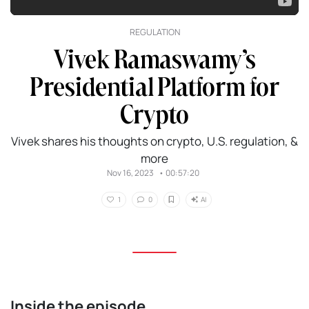
REGULATION
Vivek Ramaswamy’s
Presidential Platform for
Crypto
Vivek shares his thoughts on crypto, U.S. regulation, &
more
Nov 16, 2023
•
00:57:20
AI
1
0
Inside the episode