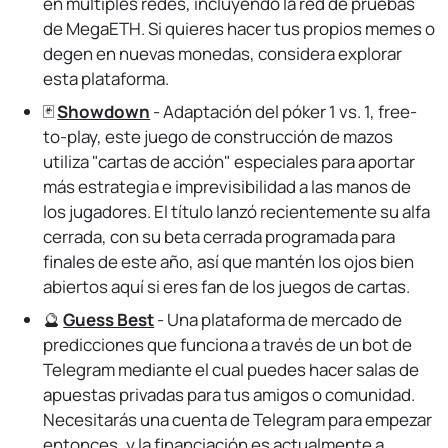
en múltiples redes, incluyendo la red de pruebas
de MegaETH. Si quieres hacer tus propios memes o
degen en nuevas monedas, considera explorar
esta plataforma.
🃏
Showdown
- Adaptación del póker 1 vs. 1, free-
to-play, este juego de construcción de mazos
utiliza "cartas de acción" especiales para aportar
más estrategia e imprevisibilidad a las manos de
los jugadores. El título lanzó recientemente su alfa
cerrada, con su beta cerrada programada para
finales de este año, así que mantén los ojos bien
abiertos aquí si eres fan de los juegos de cartas.
🔮
Guess Best
- Una plataforma de mercado de
predicciones que funciona a través de un bot de
Telegram mediante el cual puedes hacer salas de
apuestas privadas para tus amigos o comunidad.
Necesitarás una cuenta de Telegram para empezar
entonces, y la financiación es actualmente a