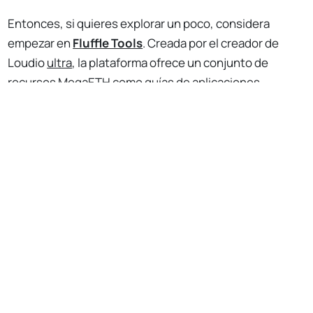
Entonces, si quieres explorar un poco, considera
empezar en
Fluffle Tools
. Creada por el creador de
Loudio
ultra
, la plataforma ofrece un conjunto de
recursos MegaETH como
guías de aplicaciones
,
No Responses
recursos para desarrolladores
y mucho más. En la
página principal, es útil activar el filtro "Live on Testnet"
para encontrar aplicaciones que puedas probar
inmediatamente.