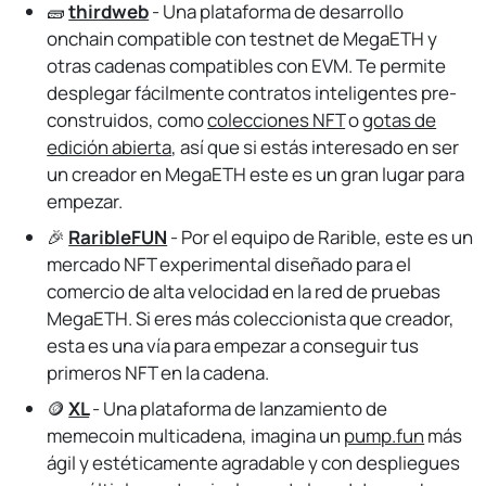
🧱
thirdweb
- Una plataforma de desarrollo
onchain compatible con testnet de MegaETH y
otras cadenas compatibles con EVM. Te permite
desplegar fácilmente contratos inteligentes pre-
construidos, como
colecciones NFT
o
gotas de
edición abierta
, así que si estás interesado en ser
un creador en MegaETH este es un gran lugar para
empezar.
🎉
RaribleFUN
- Por el equipo de Rarible, este es un
mercado NFT experimental diseñado para el
comercio de alta velocidad en la red de pruebas
MegaETH. Si eres más coleccionista que creador,
esta es una vía para empezar a conseguir tus
primeros NFT en la cadena.
🪙
XL
- Una plataforma de lanzamiento de
memecoin multicadena, imagina un
pump.fun
más
ágil y estéticamente agradable y con despliegues