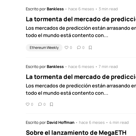
Escrito por
Bankless
• hace 6 meses • 3 min read
La tormenta del mercado de predicc
Los mercados de predicción están arrasando en
todo el mundo está contento con...
Ethereum Weekly
0
0
Escrito por
Bankless
• hace 6 meses • 7 min read
La tormenta del mercado de predicci
Los mercados de predicción están arrasando en
todo el mundo está contento con...
0
0
Escrito por
David Hoffman
• hace 6 meses • 4 min read
Sobre el lanzamiento de MegaETH