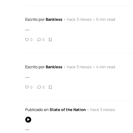
Escrito por
Bankless
• hace 3 meses • 6 min read
...
0
0
Escrito por
Bankless
• hace 3 meses • 4 min read
...
0
0
Publicado en
State of the Nation
• hace 3 meses
...