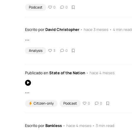
Podcast
0
0
Escrito por
David Christopher
• hace 3 meses • 4 min read
...
Analysis
3
0
Publicado en
State of the Nation
• hace 4 meses
...
Citizen-only
Podcast
0
0
Escrito por
Bankless
• hace 4 meses • 3 min read