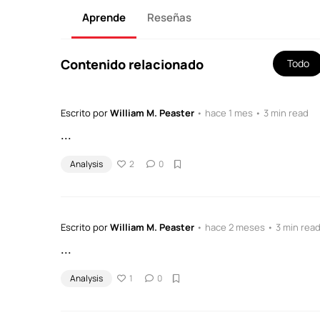
Aprende
Reseñas
Contenido relacionado
Todo
Escrito por
William M. Peaster
• hace 1 mes • 3 min read
...
Analysis
2
0
Escrito por
William M. Peaster
• hace 2 meses • 3 min rea
...
Analysis
1
0