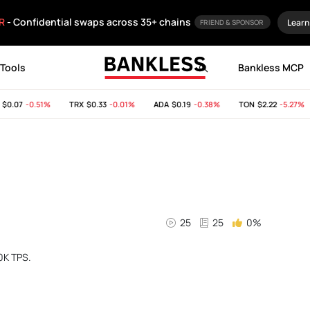
R
- Confidential swaps across 35+ chains
Learn
FRIEND & SPONSOR
Tools
Bankless MCP
.07
-0.51%
TRX
$0.33
-0.01%
ADA
$0.19
-0.38%
TON
$2.22
-5.27%
25
25
0%
0K TPS.