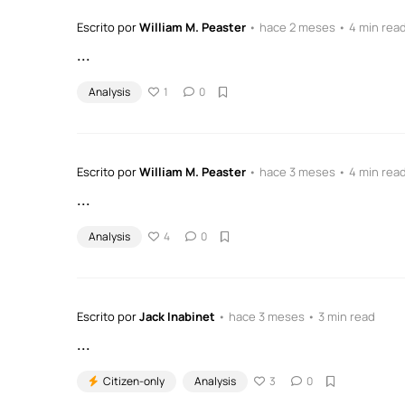
Escrito por
William M. Peaster
• hace 2 meses • 4 min rea
...
Analysis
1
0
Escrito por
William M. Peaster
• hace 3 meses • 4 min rea
...
Analysis
4
0
Escrito por
Jack Inabinet
• hace 3 meses • 3 min read
...
Citizen-only
Analysis
3
0