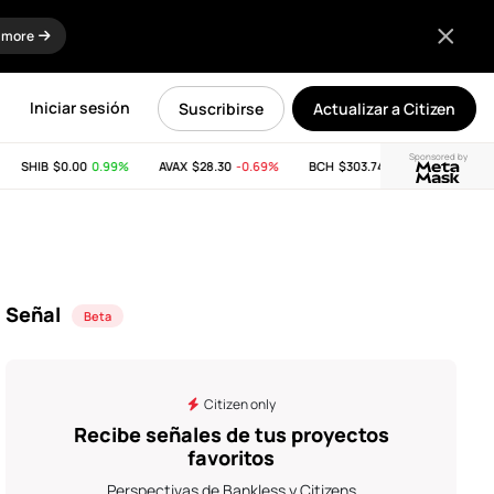
 more
Iniciar sesión
Suscribirse
Actualizar a Citizen
Sponsored by
SHIB
$0.00
0.99%
AVAX
$28.30
-0.69%
BCH
$303.74
-11.53%
LINK
$8.
Señal
Beta
Citizen only
Recibe señales de tus proyectos
favoritos
Perspectivas de Bankless y Citizens