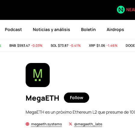
NEA
Podcast
Noticias y análisis
Boletín
Airdrops
BNB
$593.47
-0.03%
SOL
$73.87
-0.41%
XRP
$1.06
-1.46%
DOGE
$0
MegaETH
Follow
MegaETH es un próximo Ethereum L2 que presume de 10
megaeth.systems
@megaeth_labs