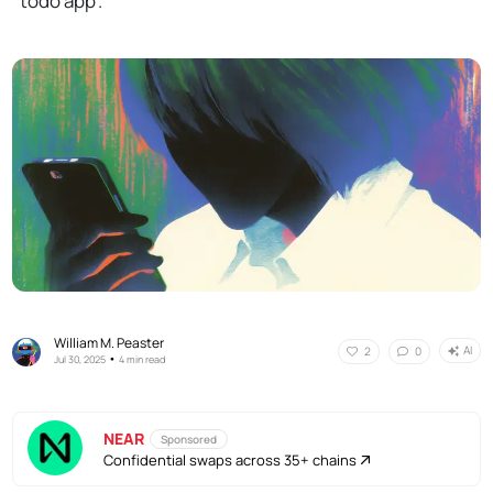
"todo app".
William M. Peaster
AI
2
0
•
Jul 30, 2025
4 min read
NEAR
Sponsored
Confidential swaps across 35+ chains