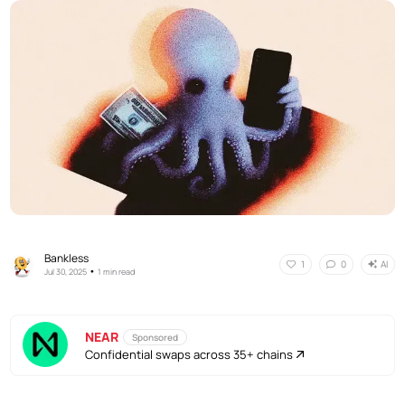
Bankless
AI
1
0
•
Jul 30, 2025
1 min read
NEAR
Sponsored
Confidential swaps across 35+ chains