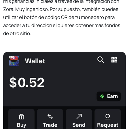
mis ganancias iniciales a través de la integración con
Zora. Muy ingenioso. Por supuesto, también puedes
utilizar el botón de código QR de tu monedero para
acceder a tu dirección si quieres obtener más fondos
de otro sitio.