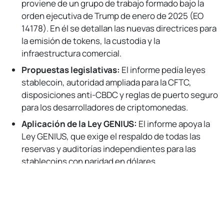
proviene de un grupo de trabajo formado bajo la
orden ejecutiva de Trump de enero de 2025 (EO
14178). En él se detallan las nuevas directrices para
la emisión de tokens, la custodia y la
infraestructura comercial.
Propuestas legislativas:
El informe pedía leyes
stablecoin, autoridad ampliada para la CFTC,
disposiciones anti-CBDC y reglas de puerto seguro
para los desarrolladores de criptomonedas.
Aplicación de la Ley GENIUS:
El informe apoya la
Ley GENIUS, que exige el respaldo de todas las
reservas y auditorías independientes para las
stablecoins con paridad en dólares.
No Responses
Estado de las reservas de bitcoin:
Aunque la
orden ejecutiva solicitaba una evaluación de una
reserva nacional de criptomonedas, el informe no
incluía planes concretos. Funcionarios del Tesoro