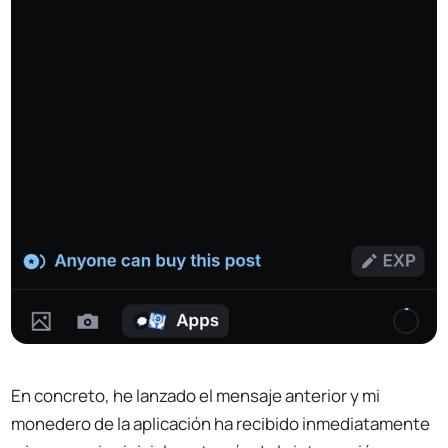
En concreto, he lanzado el mensaje anterior y mi
monedero de la aplicación ha recibido inmediatamente