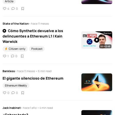
Article
4
0
State of the Nation
• hace 11 meses
Cómo Synthetix devuelve a los
delincuentes a Ethereum L1 | Kain
Warwick
00:42:49
Citizen-only
Podcast
1
0
Bankless
• hace 11 meses • 6 min read
El gigante silencioso de Ethereum
Ethereum Weekly
0
0
Jack Inabinet
• hace 1 año • 4 min read
¿Cobrar todo?