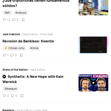
¿Qué criptofichas tienen fundamentos
sólidos?
DeFi
Analysis
12
0
Jack Inabinet
• hace 3 años • 3 min read
Revisión de Bankless: Kwenta
Citizen-only
Article
1
0
State of the Nation
• hace 3 años
Synthetix: A New Hope with Kain
Warwick
Ethereum
01:10:10
0
0
Bankless
• hace 3 años • 2 min read