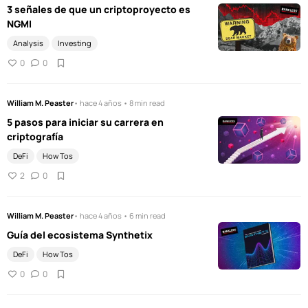
3 señales de que un criptoproyecto es
NGMI
Analysis
Investing
0
0
William M. Peaster
• hace 4 años • 8 min read
5 pasos para iniciar su carrera en
criptografía
DeFi
How Tos
2
0
William M. Peaster
• hace 4 años • 6 min read
Guía del ecosistema Synthetix
DeFi
How Tos
0
0