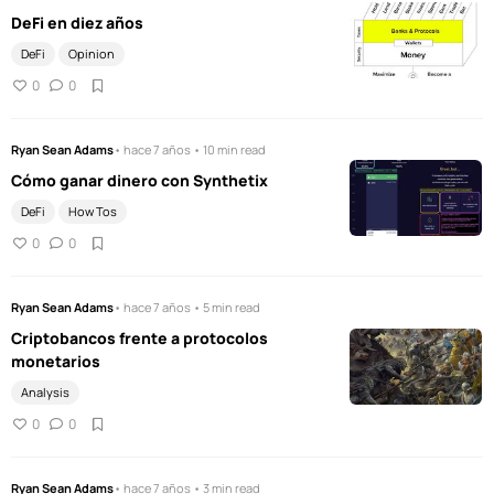
DeFi en diez años
DeFi
Opinion
0
0
Ryan Sean Adams
• hace 7 años • 10 min read
Cómo ganar dinero con Synthetix
DeFi
How Tos
0
0
Ryan Sean Adams
• hace 7 años • 5 min read
Criptobancos frente a protocolos
monetarios
Analysis
0
0
Ryan Sean Adams
• hace 7 años • 3 min read