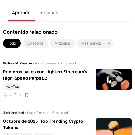
Aprende
Reseñas
Contenido relacionado
Todo
Episodios
Artículos
William M. Peaster
• hace 10 meses • 3 min read
Primeros pasos con Lighter: Ethereum's
High-Speed Perps L2
How Tos
3
0
Jack Inabinet
• hace 10 meses • 5 min read
Octubre de 2025: Top Trending Crypto
Tokens