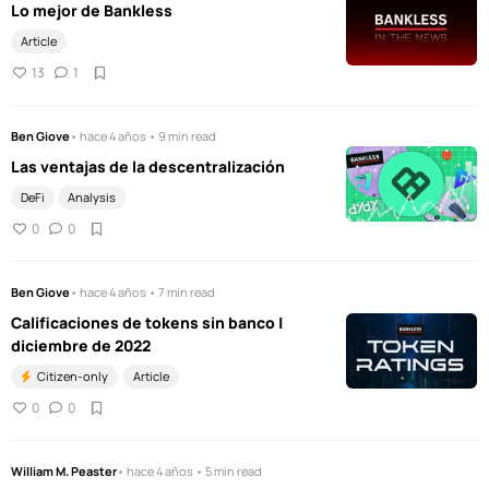
Lo mejor de Bankless
Article
13
1
Ben Giove
• hace 4 años • 9 min read
Las ventajas de la descentralización
DeFi
Analysis
0
0
Ben Giove
• hace 4 años • 7 min read
Calificaciones de tokens sin banco |
diciembre de 2022
Citizen-only
Article
0
0
William M. Peaster
• hace 4 años • 5 min read