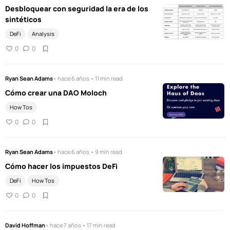
Desbloquear con seguridad la era de los
sintéticos
DeFi
Analysis
0
0
Ryan Sean Adams
• hace 6 años • 11 min read
Cómo crear una DAO Moloch
How Tos
0
0
Ryan Sean Adams
• hace 6 años • 9 min read
Cómo hacer los impuestos DeFi
DeFi
How Tos
0
0
David Hoffman
• hace 7 años • 17 min read