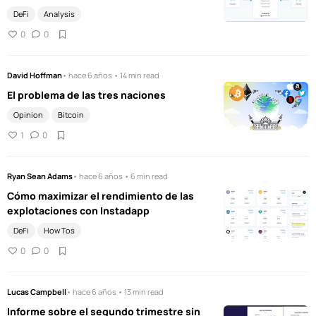
DeFi
Analysis
0
0
David Hoffman
• hace 6 años • 14 min read
El problema de las tres naciones
Opinion
Bitcoin
1
0
Ryan Sean Adams
• hace 6 años • 6 min read
Cómo maximizar el rendimiento de las
explotaciones con Instadapp
DeFi
How Tos
0
0
Lucas Campbell
• hace 6 años • 13 min read
Informe sobre el segundo trimestre sin