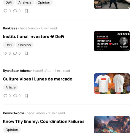
DeFi
Analysis
Opinion
0
0
Bankless
• hace 5 años • 6 min read
Institutional Investors ❤️ DeFi
DeFi
Opinion
0
0
Ryan Sean Adams
• hace 5 años • 4 min read
Culture Vibes | Lunes de mercado
Article
0
0
Kevin Owocki
• hace 5 años • 10 min read
Know Thy Enemy: Coordination Failures
Opinion