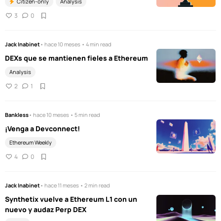
Citizen-only
Analysis
3
0
Jack Inabinet
• hace 10 meses • 4 min read
DEXs que se mantienen fieles a Ethereum
Analysis
2
1
Bankless
• hace 10 meses • 5 min read
¡Venga a Devconnect!
Ethereum Weekly
4
0
Jack Inabinet
• hace 11 meses • 2 min read
Synthetix vuelve a Ethereum L1 con un
nuevo y audaz Perp DEX