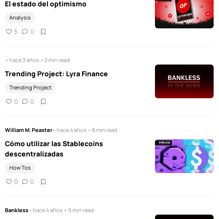
El estado del optimismo
Analysis
5
0
• hace 3 años • 2 min read
Trending Project: Lyra Finance
Trending Project
0
0
William M. Peaster
• hace 4 años • 8 min read
Cómo utilizar las Stablecoins
descentralizadas
How Tos
0
0
Bankless
• hace 4 años • 9 min read