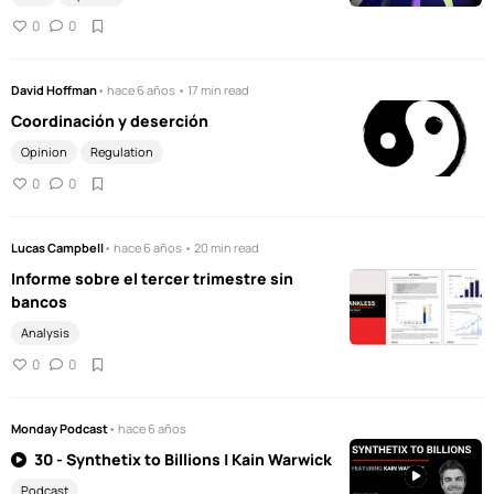
0
0
David Hoffman
• hace 6 años • 17 min read
Coordinación y deserción
Opinion
Regulation
0
0
Lucas Campbell
• hace 6 años • 20 min read
Informe sobre el tercer trimestre sin
bancos
Analysis
0
0
Monday Podcast
• hace 6 años
30 - Synthetix to Billions | Kain Warwick
Podcast