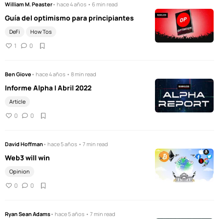
William M. Peaster
• hace 4 años • 6 min read
Guía del optimismo para principiantes
DeFi
How Tos
1
0
Ben Giove
• hace 4 años • 8 min read
Informe Alpha | Abril 2022
Article
0
0
David Hoffman
• hace 5 años • 7 min read
Web3 will win
Opinion
0
0
Ryan Sean Adams
• hace 5 años • 7 min read