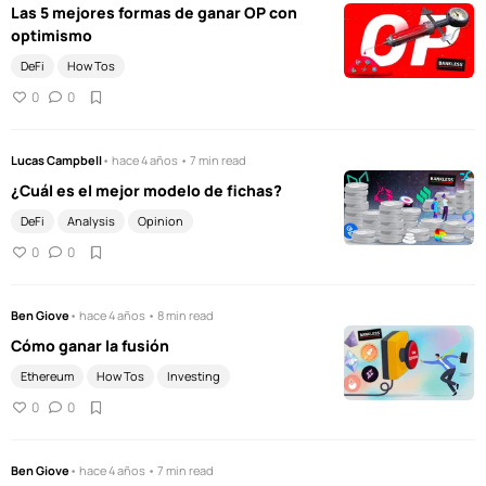
Las 5 mejores formas de ganar OP con
optimismo
DeFi
How Tos
0
0
Lucas Campbell
• hace 4 años • 7 min read
¿Cuál es el mejor modelo de fichas?
DeFi
Analysis
Opinion
0
0
Ben Giove
• hace 4 años • 8 min read
Cómo ganar la fusión
Ethereum
How Tos
Investing
0
0
Ben Giove
• hace 4 años • 7 min read