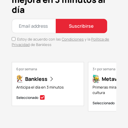
día
Suscribirse
Estoy de acuerdo con las
Condiciones
y la
Política de
Privacidad
de Bankless
6 por semana
3+ por semana
Bankless
Metaversa
Anticipa el día en 3 minutos
Primeras miradas a 
cultura
Seleccionado
Seleccionado