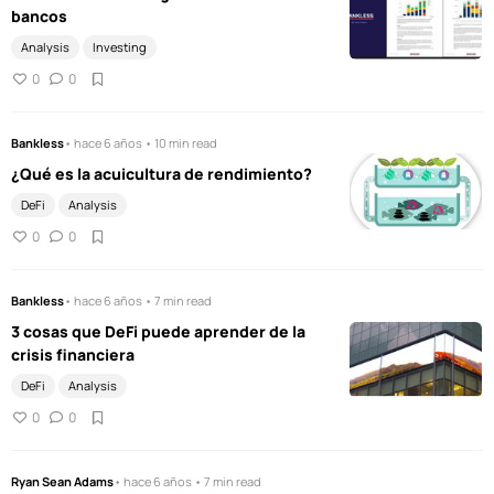
bancos
Analysis
Investing
0
0
Bankless
• hace 6 años • 10 min read
¿Qué es la acuicultura de rendimiento?
DeFi
Analysis
0
0
Bankless
• hace 6 años • 7 min read
3 cosas que DeFi puede aprender de la
crisis financiera
DeFi
Analysis
0
0
Ryan Sean Adams
• hace 6 años • 7 min read