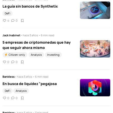
La guía sin bancos de Synthetix
DeFi
4
0
Jack Inabinet
• hace 3 años • 6 min read
5 empresas de criptomonedas que hay
que seguir ahora mismo
Citizen-only
Analysis
Investing
0
0
Bankless
• hace 3 años • 6 min read
En busca de liquidez "pegajosa
DeFi
Analysis
0
0
Bankless
• hace 3 años • 3 min read