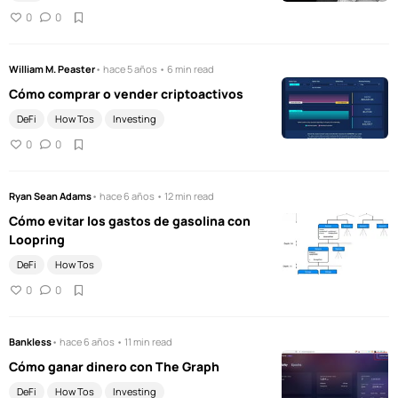
0
0
William M. Peaster
• hace 5 años • 6 min read
Cómo comprar o vender criptoactivos
DeFi
How Tos
Investing
0
0
Ryan Sean Adams
• hace 6 años • 12 min read
Cómo evitar los gastos de gasolina con
Loopring
DeFi
How Tos
0
0
Bankless
• hace 6 años • 11 min read
Cómo ganar dinero con The Graph
DeFi
How Tos
Investing