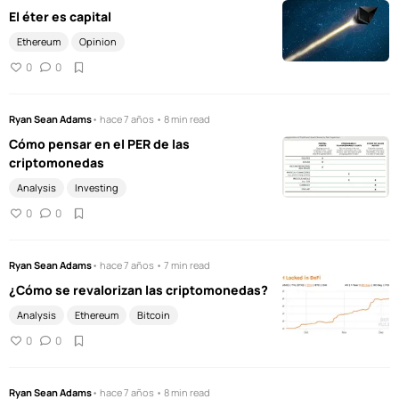
El éter es capital
Ethereum
Opinion
0
0
Ryan Sean Adams
• hace 7 años • 8 min read
Cómo pensar en el PER de las
criptomonedas
Analysis
Investing
0
0
Ryan Sean Adams
• hace 7 años • 7 min read
¿Cómo se revalorizan las criptomonedas?
Analysis
Ethereum
Bitcoin
0
0
Ryan Sean Adams
• hace 7 años • 8 min read