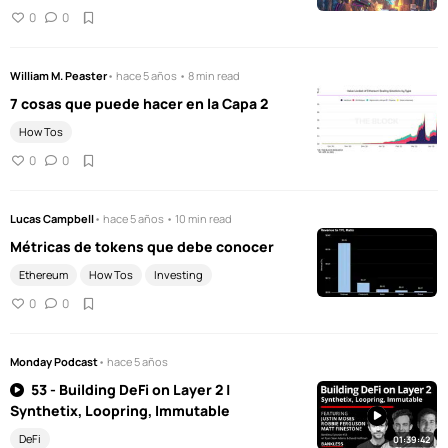
0
0
William M. Peaster
• hace 5 años • 8 min read
7 cosas que puede hacer en la Capa 2
How Tos
0
0
Lucas Campbell
• hace 5 años • 10 min read
Métricas de tokens que debe conocer
Ethereum
How Tos
Investing
0
0
Monday Podcast
• hace 5 años
53 - Building DeFi on Layer 2 |
Synthetix, Loopring, Immutable
DeFi
01:39:42