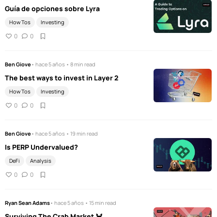
Guía de opciones sobre Lyra
How Tos
Investing
0
0
Ben Giove
• hace 5 años • 8 min read
The best ways to invest in Layer 2
How Tos
Investing
0
0
Ben Giove
• hace 5 años • 19 min read
Is PERP Undervalued?
DeFi
Analysis
0
0
Ryan Sean Adams
• hace 5 años • 15 min read
Surviving The Crab Market 🦀