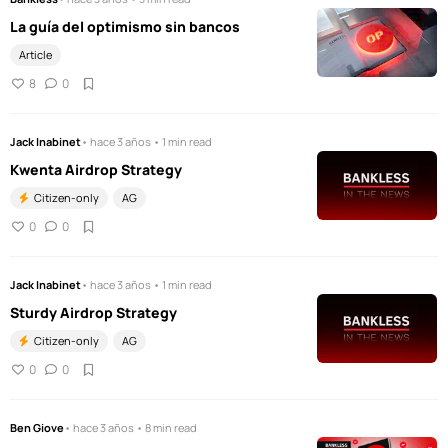
La guía del optimismo sin bancos
Article
8
0
Jack Inabinet
• hace 3 años • 1 min read
Kwenta Airdrop Strategy
Citizen-only
AG
0
0
Jack Inabinet
• hace 3 años • 1 min read
Sturdy Airdrop Strategy
Citizen-only
AG
0
0
Ben Giove
• hace 3 años • 8 min read