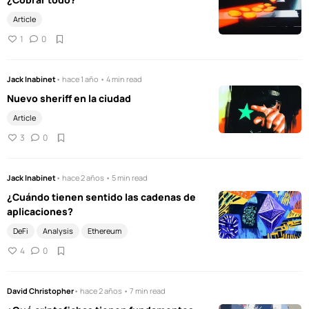
Article
1
0
Jack Inabinet
• hace 1 año • 4 min read
Nuevo sheriff en la ciudad
Article
3
0
Jack Inabinet
• hace 2 años • 5 min read
¿Cuándo tienen sentido las cadenas de
aplicaciones?
DeFi
Analysis
Ethereum
4
0
David Christopher
• hace 2 años • 7 min read