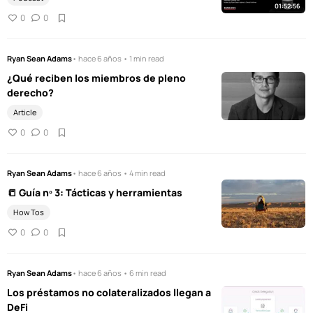
01:52:56
0
0
Ryan Sean Adams
• hace 6 años • 1 min read
¿Qué reciben los miembros de pleno
derecho?
Article
0
0
Ryan Sean Adams
• hace 6 años • 4 min read
📒 Guía nº 3: Tácticas y herramientas
How Tos
0
0
Ryan Sean Adams
• hace 6 años • 6 min read
Los préstamos no colateralizados llegan a
DeFi