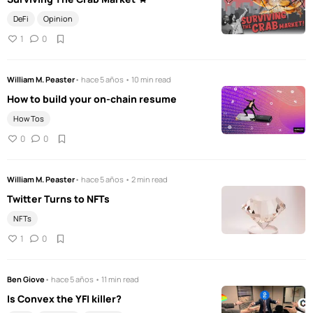
DeFi
Opinion
1
0
William M. Peaster
• hace 5 años • 10 min read
How to build your on-chain resume
How Tos
0
0
William M. Peaster
• hace 5 años • 2 min read
Twitter Turns to NFTs
NFTs
1
0
Ben Giove
• hace 5 años • 11 min read
Is Convex the YFI killer?