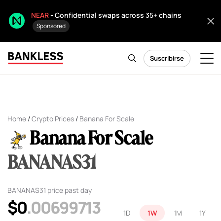
NEAR
- Confidential swaps across 35+ chains
Sponsored
Suscribirse
Home
/
Crypto Prices
/
Banana For Scale
Banana For Scale
BANANAS31
BANANAS31 price past day
$0
.00699713
1D
1W
1M
1Y