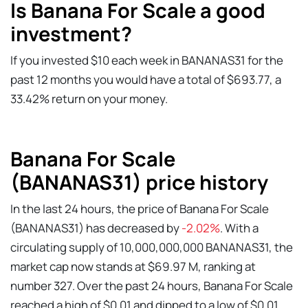
Is Banana For Scale a good
investment?
If you invested $10 each week in BANANAS31 for the
past 12 months you would have a total of $693.77, a
33.42% return on your money.
Banana For Scale
(BANANAS31) price history
In the last 24 hours, the price of Banana For Scale
(BANANAS31) has decreased by
-2.02%
. With a
circulating supply of 10,000,000,000 BANANAS31, the
market cap now stands at $69.97 M, ranking at
number 327. Over the past 24 hours, Banana For Scale
reached a high of $0.01 and dipped to a low of $0.01.