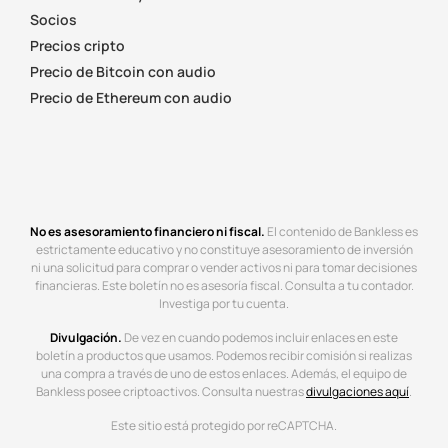
Socios
Precios cripto
Precio de Bitcoin con audio
Precio de Ethereum con audio
No es asesoramiento financiero ni fiscal.
El contenido de Bankless es
estrictamente educativo y no constituye asesoramiento de inversión
ni una solicitud para comprar o vender activos ni para tomar decisiones
financieras. Este boletín no es asesoría fiscal. Consulta a tu contador.
Investiga por tu cuenta.
Divulgación.
De vez en cuando podemos incluir enlaces en este
boletín a productos que usamos. Podemos recibir comisión si realizas
una compra a través de uno de estos enlaces. Además, el equipo de
Bankless posee criptoactivos. Consulta nuestras
divulgaciones aquí
.
Este sitio está protegido por reCAPTCHA.