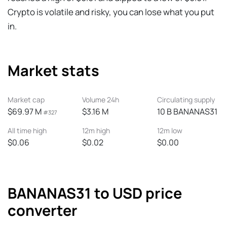
Crypto is volatile and risky, you can lose what you put
in.
Market stats
Market cap
Volume 24h
Circulating supply
$69.97 M
$3.16 M
10 B BANANAS31
#327
All time high
12m high
12m low
$0.06
$0.02
$0.00
BANANAS31 to USD price
converter