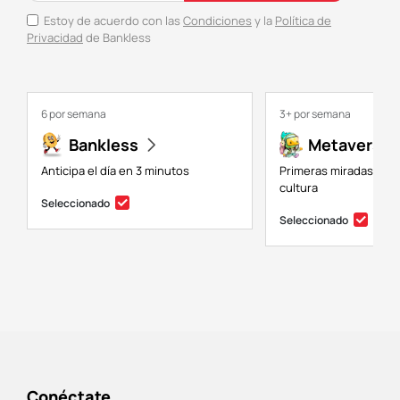
Estoy de acuerdo con las
Condiciones
y la
Política de
Privacidad
de Bankless
6 por semana
3+ por semana
Bankless
Metaversal
Anticipa el día en 3 minutos
Primeras miradas a NF
cultura
Seleccionado
Seleccionado
Conéctate