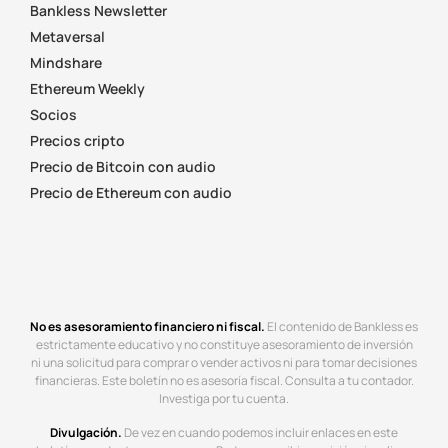
Bankless Newsletter
Metaversal
Mindshare
Ethereum Weekly
Socios
Precios cripto
Precio de Bitcoin con audio
Precio de Ethereum con audio
No es asesoramiento financiero ni fiscal.
El contenido de Bankless es
estrictamente educativo y no constituye asesoramiento de inversión
ni una solicitud para comprar o vender activos ni para tomar decisiones
financieras. Este boletín no es asesoría fiscal. Consulta a tu contador.
Investiga por tu cuenta.
Divulgación.
De vez en cuando podemos incluir enlaces en este