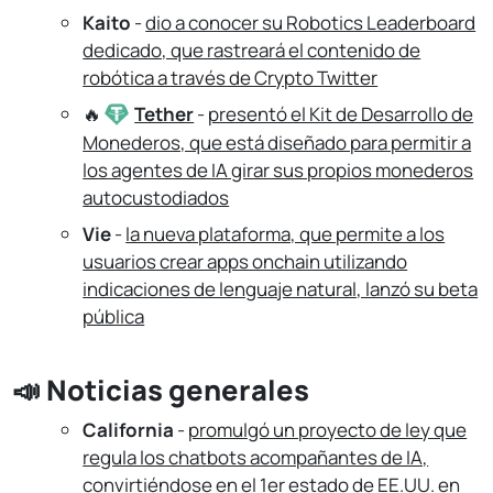
Kaito
-
dio a conocer su Robotics Leaderboard
dedicado, que rastreará el contenido de
robótica a través de Crypto Twitter
🔥
Tether
-
presentó el Kit de Desarrollo de
Monederos, que está diseñado para permitir a
los agentes de IA girar sus propios monederos
autocustodiados
Vie
-
la nueva plataforma, que permite a los
usuarios crear apps onchain utilizando
indicaciones de lenguaje natural, lanzó su beta
pública
📣 Noticias generales
California
-
promulgó un proyecto de ley que
regula los chatbots acompañantes de IA,
convirtiéndose en el 1er estado de EE.UU. en