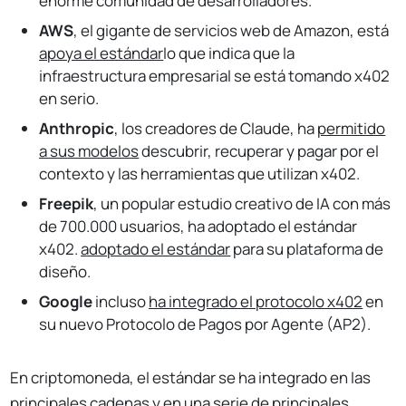
enorme comunidad de desarrolladores.
AWS
, el gigante de servicios web de Amazon, está
apoya el estándar
lo que indica que la
infraestructura empresarial se está tomando x402
en serio.
Anthropic
, los creadores de Claude, ha
permitido
a sus modelos
descubrir, recuperar y pagar por el
contexto y las herramientas que utilizan x402.
Freepik
, un popular estudio creativo de IA con más
de 700.000 usuarios, ha adoptado el estándar
x402.
adoptado el estándar
para su plataforma de
diseño.
Google
incluso
ha integrado el protocolo x402
en
su nuevo Protocolo de Pagos por Agente (AP2).
En criptomoneda, el estándar se ha integrado en las
principales cadenas y en una serie de
principales