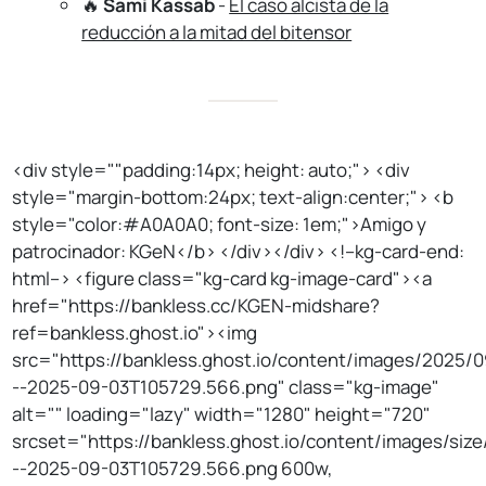
🔥
Sami Kassab
-
El caso alcista de la
reducción a la mitad del bitensor
<div style=""padding:14px; height: auto;"> <div
style="margin-bottom:24px; text-align:center;"> <b
style="color:#A0A0A0; font-size: 1em;">Amigo y
patrocinador: KGeN</b> </div></div> <!--kg-card-end:
html--> <figure class="kg-card kg-image-card"><a
href="https://bankless.cc/KGEN-midshare?
ref=bankless.ghost.io"><img
src="https://bankless.ghost.io/content/images/2025/
--2025-09-03T105729.566.png" class="kg-image"
alt="" loading="lazy" width="1280" height="720"
srcset="https://bankless.ghost.io/content/images/si
--2025-09-03T105729.566.png 600w,