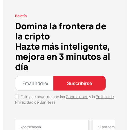
Boletín
Domina la frontera de
la cripto
Hazte más inteligente,
mejora en 3 minutos al
día
Suscribirse
Estoy de acuerdo con las
Condiciones
y la
Política de
Privacidad
de Bankless
6 por semana
3+ por semana