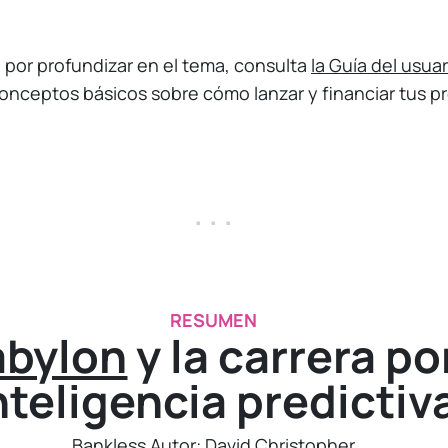
d por profundizar en el tema, consulta
la Guía del usuar
conceptos básicos sobre cómo lanzar y financiar tus p
. . .
RESUMEN
abylon
y la carrera por
nteligencia predictiv
Bankless Autor:
David Christopher