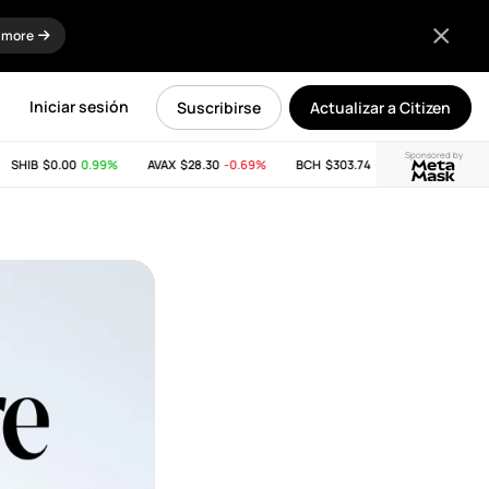
 more
Iniciar sesión
Suscribirse
Actualizar a Citizen
Sponsored by
HIB
$0.00
0.99%
AVAX
$28.30
-0.69%
BCH
$303.74
-11.53%
LINK
$8.2