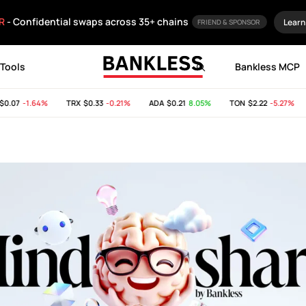
R
- Confidential swaps across 35+ chains
Learn
FRIEND & SPONSOR
Tools
Bankless MCP
07
-1.64%
TRX
$0.33
-0.21%
ADA
$0.21
8.05%
TON
$2.22
-5.27%
S