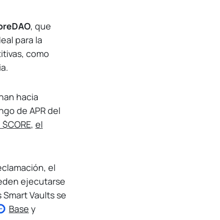
CoreDAO
, que
deal para la
itivas, como
a.
inan hacia
ango de APR del
de $CORE
,
el
reclamación, el
ueden ejecutarse
s Smart Vaults se
Base
y