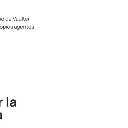
io
de Vaulter
ropios agentes
 la
a