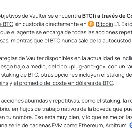
objetivos de Vaulter se encuentra
BTCfi a través de 
de BTC
sin custodia directamente en
Bitcoin
L1. Es i
 que el agente se encarga de todas las acciones repet
as, mientras que el BTC nunca sale de la autocustodi
ategias de Vaulter disponibles en la actualidad se incl
iesgo bajo a medio, del tipo «plug-and-go», con un r
 staking de BTC, otras opciones incluyen
el staking 
oins
y
el promedio del coste en dólares de BTC
.
 acciones aburridas y repetitivas, como el staking, la 
ibrio, en flujos de trabajo nativos de la bóveda que p
n tu nombre. Eso está muy bien, y lo que es mejor, la
 una serie de cadenas EVM como Ethereum, Arbitrum,