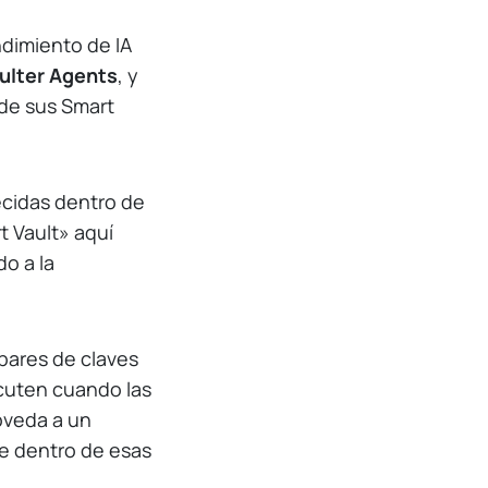
dimiento de IA
ulter Agents
, y
 de sus Smart
ecidas dentro de
 Vault» aquí
do a la
a pares de claves
ecuten cuando las
bóveda a un
te dentro de esas