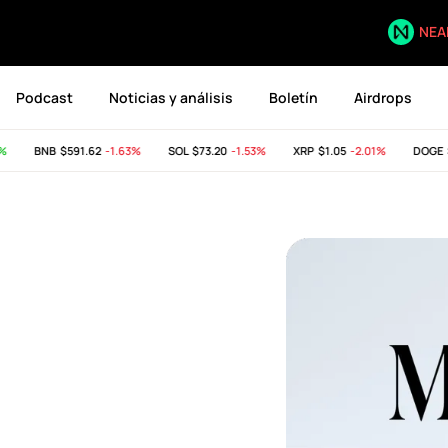
NEA
Podcast
Noticias y análisis
Boletín
Airdrops
BNB
$591.62
-1.63%
SOL
$73.20
-1.53%
XRP
$1.05
-2.01%
DOGE
$0.