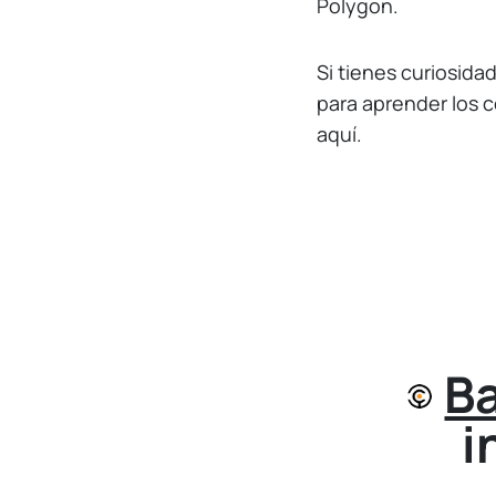
Polygon.
Si tienes curiosida
para aprender los 
aquí.
B
i