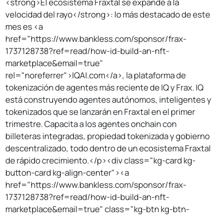
<strong>El ecosistema Fraxtal se expande a la
velocidad del rayo</strong>: lo más destacado de este
mes es <a
href="https://www.bankless.com/sponsor/frax-
1737128738?ref=read/how-id-build-an-nft-
marketplace&email=true"
rel="noreferrer">IQAI.com</a>, la plataforma de
tokenización de agentes más reciente de IQ y Frax. IQ
está construyendo agentes autónomos, inteligentes y
tokenizados que se lanzarán en Fraxtal en el primer
trimestre. Capacita a los agentes onchain con
billeteras integradas, propiedad tokenizada y gobierno
descentralizado, todo dentro de un ecosistema Fraxtal
de rápido crecimiento.</p><div class="kg-card kg-
button-card kg-align-center"><a
href="https://www.bankless.com/sponsor/frax-
1737128738?ref=read/how-id-build-an-nft-
marketplace&email=true" class="kg-btn kg-btn-