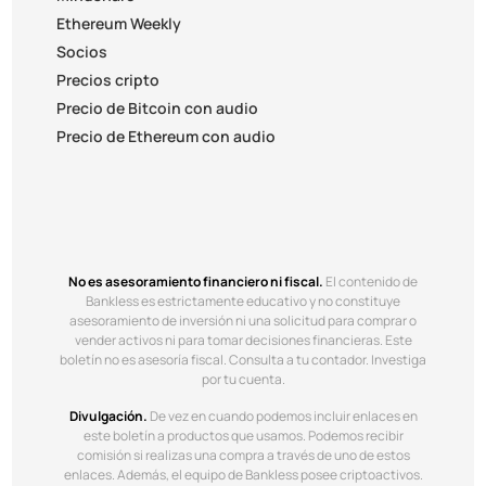
Ethereum Weekly
Socios
Precios cripto
Precio de Bitcoin con audio
Precio de Ethereum con audio
No es asesoramiento financiero ni fiscal.
El contenido de
Bankless es estrictamente educativo y no constituye
asesoramiento de inversión ni una solicitud para comprar o
vender activos ni para tomar decisiones financieras. Este
boletín no es asesoría fiscal. Consulta a tu contador. Investiga
por tu cuenta.
Divulgación.
De vez en cuando podemos incluir enlaces en
este boletín a productos que usamos. Podemos recibir
comisión si realizas una compra a través de uno de estos
enlaces. Además, el equipo de Bankless posee criptoactivos.