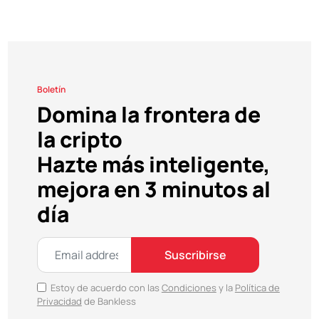
Boletín
Domina la frontera de
la cripto
Hazte más inteligente,
mejora en 3 minutos al
día
Suscribirse
Estoy de acuerdo con las
Condiciones
y la
Política de
Privacidad
de Bankless