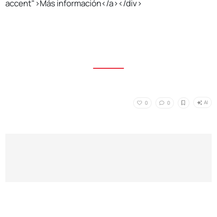
accent">Más información</a></div>
AI
0
0