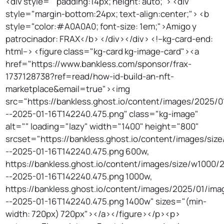
<div style=""padding:14px; height: auto;"> <div
style="margin-bottom:24px; text-align:center;"> <b
style="color:#A0A0A0; font-size: 1em;">Amigo y
patrocinador: FRAX</b> </div></div> <!--kg-card-end:
html--> <figure class="kg-card kg-image-card"><a
href="https://www.bankless.com/sponsor/frax-
1737128738?ref=read/how-id-build-an-nft-
marketplace&email=true"><img
src="https://bankless.ghost.io/content/images/2025/0
--2025-01-16T142240.475.png" class="kg-image"
alt="" loading="lazy" width="1400" height="800"
srcset="https://bankless.ghost.io/content/images/si
--2025-01-16T142240.475.png 600w,
https://bankless.ghost.io/content/images/size/w1000/
--2025-01-16T142240.475.png 1000w,
https://bankless.ghost.io/content/images/2025/01/ima
--2025-01-16T142240.475.png 1400w" sizes="(min-
width: 720px) 720px"></a></figure></p><p>