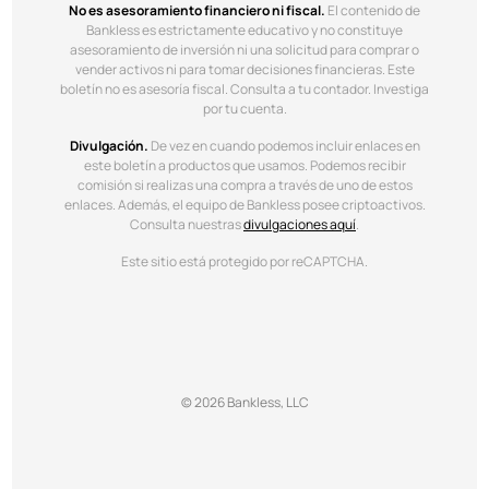
No es asesoramiento financiero ni fiscal.
El contenido de
Bankless es estrictamente educativo y no constituye
asesoramiento de inversión ni una solicitud para comprar o
vender activos ni para tomar decisiones financieras. Este
boletín no es asesoría fiscal. Consulta a tu contador. Investiga
por tu cuenta.
Divulgación.
De vez en cuando podemos incluir enlaces en
este boletín a productos que usamos. Podemos recibir
comisión si realizas una compra a través de uno de estos
enlaces. Además, el equipo de Bankless posee criptoactivos.
Consulta nuestras
divulgaciones aquí
.
Este sitio está protegido por reCAPTCHA.
© 2026 Bankless, LLC