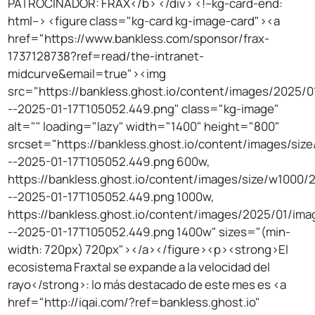
PATROCINADOR: FRAX</b> </div> <!--kg-card-end:
html--> <figure class="kg-card kg-image-card"><a
href="https://www.bankless.com/sponsor/frax-
1737128738?ref=read/the-intranet-
midcurve&email=true"><img
src="https://bankless.ghost.io/content/images/2025/0
--2025-01-17T105052.449.png" class="kg-image"
alt="" loading="lazy" width="1400" height="800"
srcset="https://bankless.ghost.io/content/images/si
--2025-01-17T105052.449.png 600w,
https://bankless.ghost.io/content/images/size/w1000/
--2025-01-17T105052.449.png 1000w,
https://bankless.ghost.io/content/images/2025/01/ima
--2025-01-17T105052.449.png 1400w" sizes="(min-
width: 720px) 720px"></a></figure><p><strong>El
ecosistema Fraxtal se expande a la velocidad del
rayo</strong>: lo más destacado de este mes es <a
href="http://iqai.com/?ref=bankless.ghost.io"