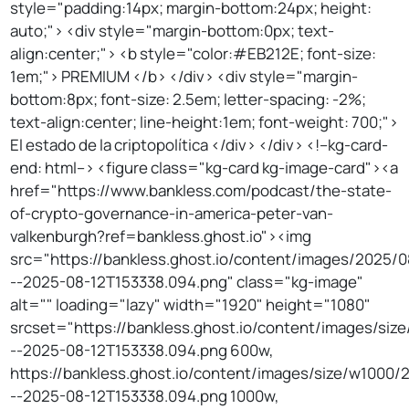
style="padding:14px; margin-bottom:24px; height:
auto;"> <div style="margin-bottom:0px; text-
align:center;"> <b style="color:#EB212E; font-size:
1em;"> PREMIUM </b> </div> <div style="margin-
bottom:8px; font-size: 2.5em; letter-spacing: -2%;
text-align:center; line-height:1em; font-weight: 700;">
El estado de la criptopolítica </div> </div> <!--kg-card-
end: html--> <figure class="kg-card kg-image-card"><a
href="https://www.bankless.com/podcast/the-state-
of-crypto-governance-in-america-peter-van-
valkenburgh?ref=bankless.ghost.io"><img
src="https://bankless.ghost.io/content/images/2025/
--2025-08-12T153338.094.png" class="kg-image"
alt="" loading="lazy" width="1920" height="1080"
srcset="https://bankless.ghost.io/content/images/si
--2025-08-12T153338.094.png 600w,
https://bankless.ghost.io/content/images/size/w1000
--2025-08-12T153338.094.png 1000w,