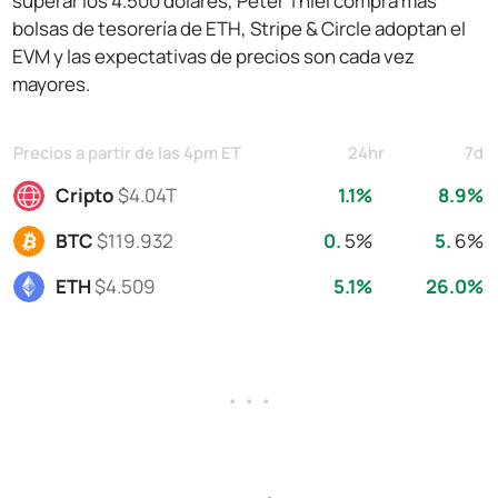
superar los 4.500 dólares, Peter Thiel compra más
bolsas de tesorería de ETH, Stripe & Circle adoptan el
EVM y las expectativas de precios son cada vez
mayores.
Precios a partir de las 4pm ET
24hr
7d
Cripto
$4.04T
1.1%
8.9%
BTC
$119.932
0.
5%
5.
6%
ETH
$4.509
5.1%
26.0%
. . .