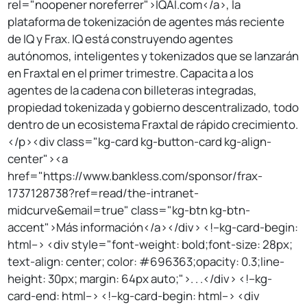
rel="noopener noreferrer">IQAI.com</a>, la
plataforma de tokenización de agentes más reciente
de IQ y Frax. IQ está construyendo agentes
autónomos, inteligentes y tokenizados que se lanzarán
en Fraxtal en el primer trimestre. Capacita a los
agentes de la cadena con billeteras integradas,
propiedad tokenizada y gobierno descentralizado, todo
dentro de un ecosistema Fraxtal de rápido crecimiento.
</p><div class="kg-card kg-button-card kg-align-
center"><a
href="https://www.bankless.com/sponsor/frax-
1737128738?ref=read/the-intranet-
midcurve&email=true" class="kg-btn kg-btn-
accent">Más información</a></div> <!--kg-card-begin:
html--> <div style="font-weight: bold;font-size: 28px;
text-align: center; color: #696363;opacity: 0.3;line-
height: 30px; margin: 64px auto;">. . .</div> <!--kg-
card-end: html--> <!--kg-card-begin: html--> <div