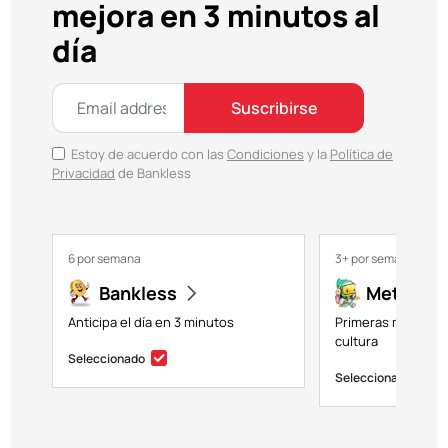
mejora en 3 minutos al
día
Suscribirse
Estoy de acuerdo con las
Condiciones
y la
Política de
Privacidad
de Bankless
6 por semana
3+ por semana
Bankless
Metavers
Anticipa el día en 3 minutos
Primeras miradas a
cultura
Seleccionado
Seleccionado