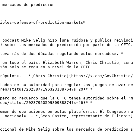
 mercados de predicción

iples-defense-of-prediction-markets*

 podcast Mike Selig hizo [una ruidosa y pública reivindi
) sobre los mercados de predicción por parte de la CFTC.

leva más de dos décadas regulando estos mercados». *

 en todo el país. Elizabeth Warren, Chris Christie, sena
ión solo se regulen a nivel de la CFTC. 

rúpulos». - *[Chris Christie](https://x.com/GovChristie/
tados de su autoridad para regular los juegos de azar de
ren/status/2023877196323188764?s=20)* *

pero no recuerdo que la CFTC tenga autoridad sobre el "m
cox/status/2023795059980988874?s=46)* *

umen de operaciones en estas plataformas. El Congreso nu
l nacional». - *[Sean Casten, representante de Illinois
ccional de Mike Selig sobre los mercados de predicción s