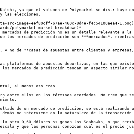
Kalshi, ya que el volumen de Polymarket se distribuye en
y las elecciones. 

ta-src-image-eef80cff-67ae-460c-8d4e-f4c54100aea4-1.png)
ards/polymarket-market-breakdown)*

 mercados de predicción no es un detalle relevante a la 
ue los mercados de predicción son ***mercados*, mientras
, y no de **casas de apuestas entre clientes y empresas,
as plataformas de apuestas deportivas, en las que existe
 los mercados de predicción tengan un aspecto similar no
ntal, al menos eso creo. 

ro entre ellos en los términos acordados. No creo que se
miento. 

ultado de un mercado de predicción, se está realizando u
 demás no interviene en la naturaleza de la transacción.
 la otra 0,60 dólares si ganan los Seahawks, o que recib
escala y que las personas conozcan cuál es el precio jus