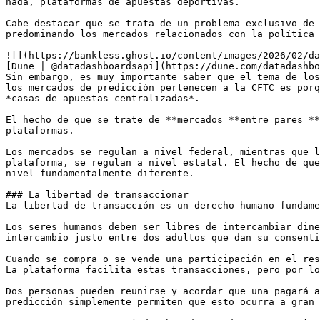
nada, plataformas de apuestas deportivas. 

Cabe destacar que se trata de un problema exclusivo de 
predominando los mercados relacionados con la política 
![](https://bankless.ghost.io/content/images/2026/02/da
[Dune | @datadashboardsapi](https://dune.com/datadashbo
Sin embargo, es muy importante saber que el tema de los
los mercados de predicción pertenecen a la CFTC es porq
*casas de apuestas centralizadas*. 

El hecho de que se trate de **mercados **entre pares **
plataformas. 

Los mercados se regulan a nivel federal, mientras que l
plataforma, se regulan a nivel estatal. El hecho de que
nivel fundamentalmente diferente. 

### La libertad de transaccionar

La libertad de transacción es un derecho humano fundame
Los seres humanos deben ser libres de intercambiar dine
intercambio justo entre dos adultos que dan su consenti
Cuando se compra o se vende una participación en el res
La plataforma facilita estas transacciones, pero por lo
Dos personas pueden reunirse y acordar que una pagará a
predicción simplemente permiten que esto ocurra a gran 