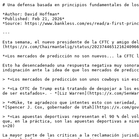
# Una defensa basada en principios fundamentales de los
*Author: David Hoffman*

*Published: Feb 21, 2026*

*Source: https://www.bankless.com/es/read/a-first-princ
---

Esta semana, el nuevo presidente de la CFTC y amigo del
(https://x.com/ChairmanSelig/status/2023744651216240966
*«Los mercados de predicción no son nuevos... la CFTC l
Esto ha desencadenado una respuesta negativa muy sonora
indignación ante la idea de que los mercados de predicc
> *«Los mercados de predicción son unos cowboys sin esc
> *«La CFTC de Trump está tratando de despojar a los es
de ser estafados». - *[Liz Warren](https://x.com/SenWar
> *«Mike, te agradezco que intentes esto con seriedad, 
*[Spencer J. Cox, gobernador de Utah](https://x.com/gov
> *«Las apuestas deportivas representan el 90 % del vol
que, en la práctica, son las apuestas deportivas a nive
s=20)

La mayor parte de las críticas a la reclamación jurisdi