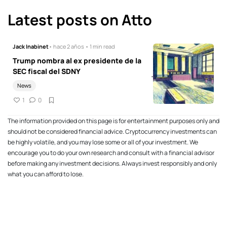
Latest posts on Atto
Jack Inabinet
• hace 2 años • 1 min read
Trump nombra al ex presidente de la
SEC fiscal del SDNY
News
1
0
The information provided on this page is for entertainment purposes only and
should not be considered financial advice. Cryptocurrency investments can
be highly volatile, and you may lose some or all of your investment. We
encourage you to do your own research and consult with a financial advisor
before making any investment decisions. Always invest responsibly and only
what you can afford to lose.