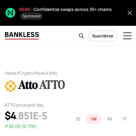
NEAR
- Confidential swaps across 35+ chains
Sponsored
Suscribirse
Home
/
Crypto Prices
/
Atto
Atto
ATTO
ATTO price past day
$4
.851E-5
1D
1W
1M
1Y
$0.00 (0.71%)