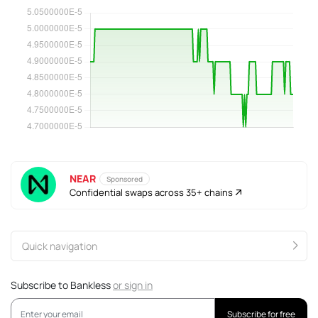
NEAR
Sponsored
Confidential swaps across 35+ chains
Quick navigation
Subscribe to Bankless
or
sign in
Subscribe for free