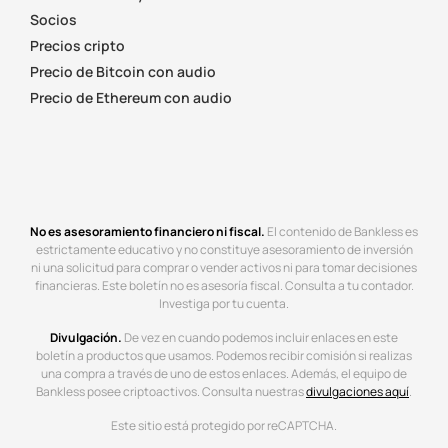
Socios
Precios cripto
Precio de Bitcoin con audio
Precio de Ethereum con audio
No es asesoramiento financiero ni fiscal.
El contenido de Bankless es
estrictamente educativo y no constituye asesoramiento de inversión
ni una solicitud para comprar o vender activos ni para tomar decisiones
financieras. Este boletín no es asesoría fiscal. Consulta a tu contador.
Investiga por tu cuenta.
Divulgación.
De vez en cuando podemos incluir enlaces en este
boletín a productos que usamos. Podemos recibir comisión si realizas
una compra a través de uno de estos enlaces. Además, el equipo de
Bankless posee criptoactivos. Consulta nuestras
divulgaciones aquí
.
Este sitio está protegido por reCAPTCHA.