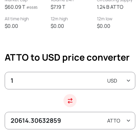
$60.09 T
$7.19 T
1.24 B ATTO
#6685
All time high
12m high
12m low
$0.00
$0.00
$0.00
ATTO to USD price converter