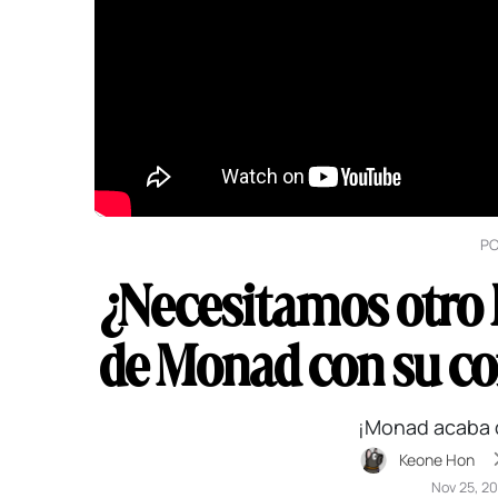
P
¿Necesitamos otro 
de Monad con su c
¡Monad acaba d
Keone Hon
Nov 25, 2