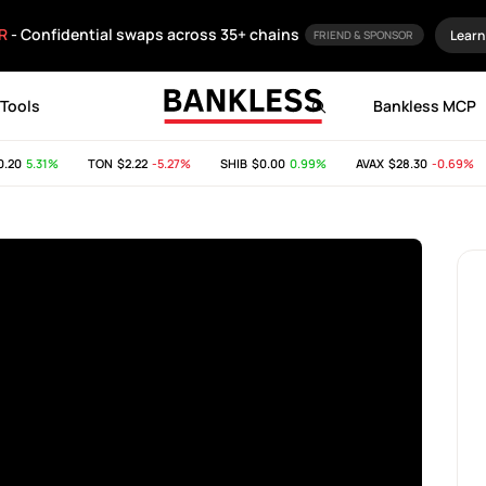
R
- Confidential swaps across 35+ chains
Learn
FRIEND & SPONSOR
Tools
Bankless MCP
0
5.31%
TON
$2.22
-5.27%
SHIB
$0.00
0.99%
AVAX
$28.30
-0.69%