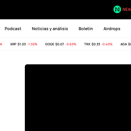
NEA
Podcast
Noticias y análisis
Boletín
Airdrops
XRP
$1.03
-1.02%
DOGE
$0.07
-0.63%
TRX
$0.33
-0.40%
ADA
$0.2