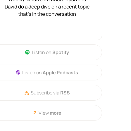
David do a deep dive on a recent topic
that's in the conversation
Listen on
Spotify
Listen on
Apple Podcasts
Subscribe via
RSS
View
more