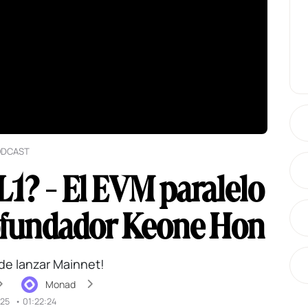
ODCAST
L1? - El EVM paralelo
ofundador Keone Hon
e lanzar Mainnet!
Monad
025
•
01:22:24