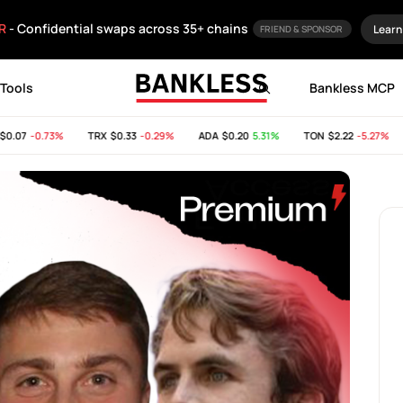
R
- Confidential swaps across 35+ chains
Learn
FRIEND & SPONSOR
Tools
Bankless MCP
.07
-0.73%
TRX
$0.33
-0.29%
ADA
$0.20
5.31%
TON
$2.22
-5.27%