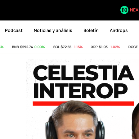
NEA
Podcast
Noticias y análisis
Boletín
Airdrops
BNB
$592.74
0.00%
SOL
$72.55
-1.15%
XRP
$1.03
-1.02%
DOGE
$0