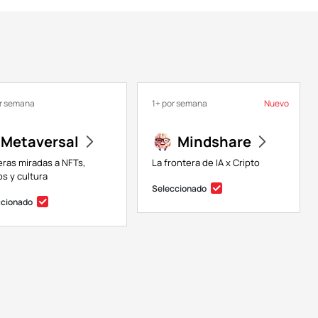
or semana
1+ por semana
Nuevo
Metaversal
Mindshare
eras miradas a NFTs,
La frontera de IA x Cripto
s y cultura
Seleccionado
ccionado