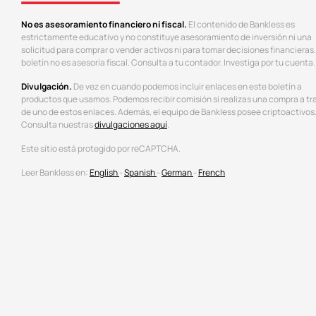
No es asesoramiento financiero ni fiscal.
El contenido de Bankless es
estrictamente educativo y no constituye asesoramiento de inversión ni una
solicitud para comprar o vender activos ni para tomar decisiones financieras.
boletín no es asesoría fiscal. Consulta a tu contador. Investiga por tu cuenta.
Divulgación.
De vez en cuando podemos incluir enlaces en este boletín a
productos que usamos. Podemos recibir comisión si realizas una compra a tr
de uno de estos enlaces. Además, el equipo de Bankless posee criptoactivos
Consulta nuestras
divulgaciones aquí
.
Este sitio está protegido por reCAPTCHA.
Leer Bankless en:
English
-
Spanish
-
German
-
French