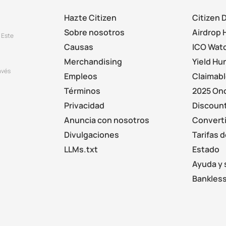
Hazte Citizen
Citizen 
Sobre nosotros
Airdrop 
 Este
Causas
ICO Wat
Merchandising
Yield Hu
avés
Empleos
Claimab
.
Términos
2025 On
Privacidad
Discount
Anuncia con nosotros
Converti
Divulgaciones
Tarifas 
LLMs.txt
Estado
Ayuda y 
Bankless