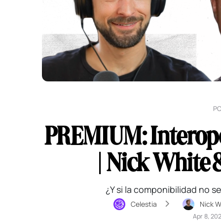
P
PREMIUM: Interoper
| Nick White 
¿Y si la componibilidad no 
Celestia
Nick 
Apr 8, 20