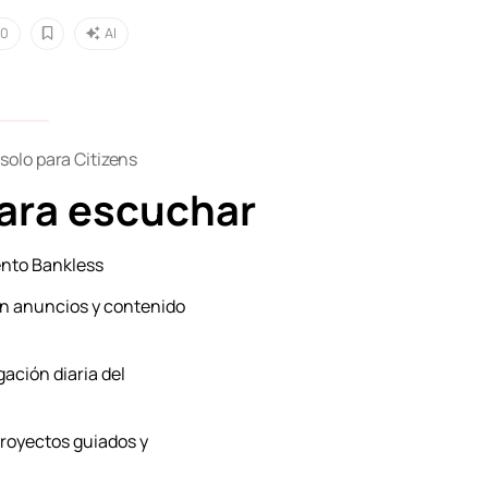
0
AI
solo para Citizens
para escuchar
nto Bankless
n anuncios y contenido
gación diaria del
proyectos guiados y