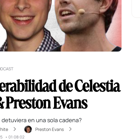
ODCAST
abilidad de Celestia
& Preston Evans
se detuviera en una sola cadena?
White
Preston Evans
25
•
01:08:02