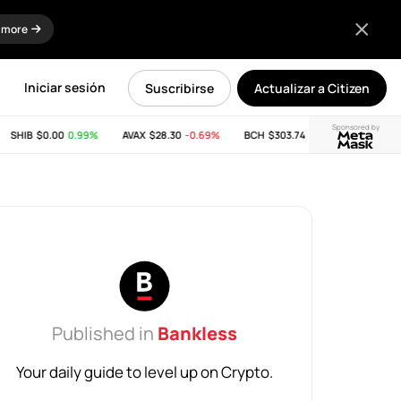
 more
Iniciar sesión
Suscribirse
Actualizar a Citizen
Sponsored by
SHIB
$0.00
0.99%
AVAX
$28.30
-0.69%
BCH
$303.74
-11.53%
LINK
$8.
Published in
Bankless
Your daily guide to level up on Crypto.