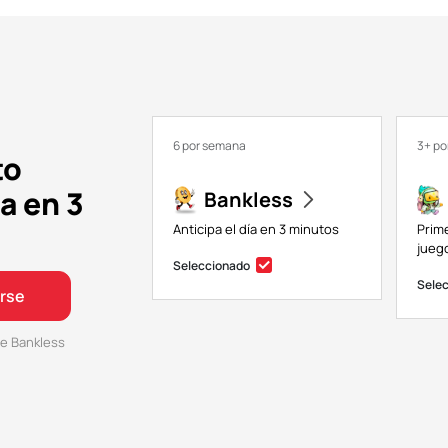
6 por semana
3+ p
to
a en 3
Bankless
Anticipa el día en 3 minutos
Prim
juego
Seleccionado
Sele
irse
e Bankless