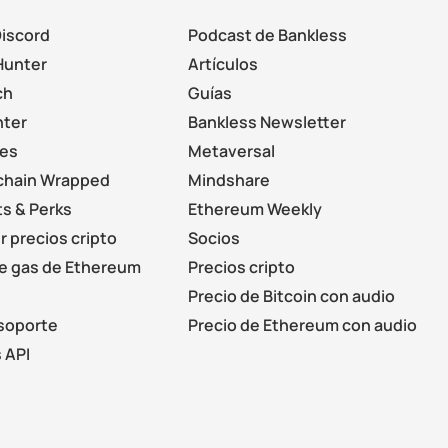
Discord
Podcast de Bankless
Hunter
Artículos
ch
Guías
nter
Bankless Newsletter
les
Metaversal
chain Wrapped
Mindshare
s & Perks
Ethereum Weekly
r precios cripto
Socios
de gas de Ethereum
Precios cripto
Precio de Bitcoin con audio
soporte
Precio de Ethereum con audio
 API