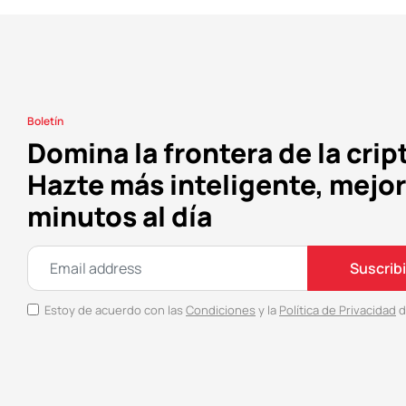
Boletín
Domina la frontera de la crip
Hazte más inteligente, mejor
minutos al día
Suscrib
Estoy de acuerdo con las
Condiciones
y la
Política de Privacidad
d