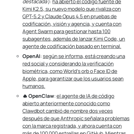
destacada
):
ha abierto el código fuente de
Kimi K2.5, su nuevo modelo que rivaliza con
GPT-5.2 y Claude Opus 4.5 en pruebas de
codificación, visión y agencia, y cuenta con
Agent Swarm para gestionar hasta 100
subagentes, además de lanzar Kimi Code, un
agente de codificación basado en terminal.
OpenAI
:
según se informa, está creando una
red social y considerando la verificación
biométrica, como World's orb o Face ID de
Apple, para garantizar que los usuarios sean
humanos.
🔥 OpenClaw
:
el agente de IA de código
abierto anteriormente conocido como
Clawdbot cambió de nombre dos veces
después de que Anthropic señalara problemas
con la marca registrada, y ahora cuenta con
más de 100 000 estrellas en GitHub.
Mientras