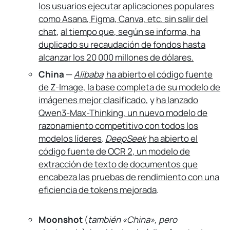
los usuarios ejecutar aplicaciones populares
como Asana, Figma, Canva, etc. sin salir del
chat
,
al tiempo que, según se informa, ha
duplicado su recaudación de fondos hasta
alcanzar los 20 000 millones de dólares.
China
—
Alibaba
ha abierto el código fuente
de Z-Image, la base completa de su modelo de
imágenes mejor clasificado
, y
ha lanzado
Qwen3-Max-Thinking, un nuevo modelo de
razonamiento competitivo con todos los
modelos líderes
.
DeepSeek
ha abierto el
código fuente de OCR 2, un modelo de
extracción de texto de documentos que
encabeza las pruebas de rendimiento con una
eficiencia de tokens mejorada
.
Moonshot
(
también «China», pero