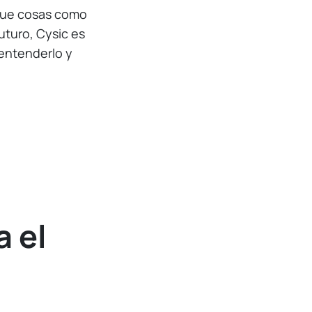
 que cosas como
uturo, Cysic es
 entenderlo y
a el