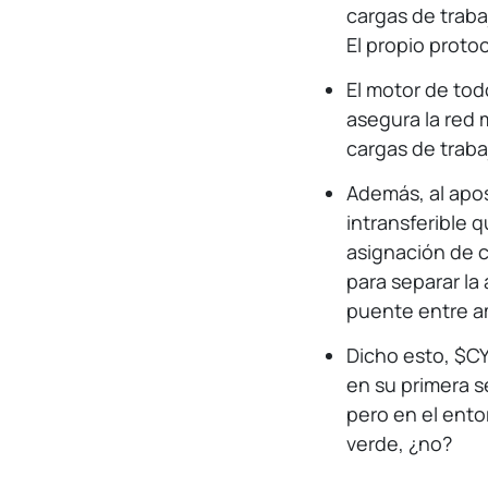
cargas de traba
El propio proto
El motor de tod
asegura la red
cargas de traba
Además, al apo
intransferible 
asignación de 
para separar la
puente entre a
Dicho esto, $C
en su primera s
pero en el ento
verde, ¿no?