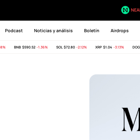
NEA
Podcast
Noticias y análisis
Boletín
Airdrops
BNB
$590.52
-1.36%
SOL
$72.80
-2.12%
XRP
$1.04
-3.13%
DOGE
$