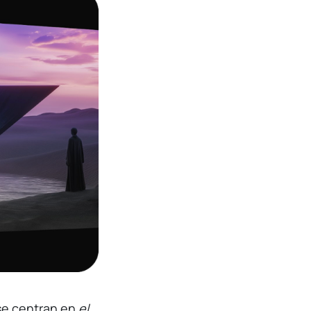
se centran en
el