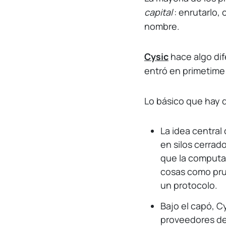
capital
: enrutarlo,
nombre.
Cysic
hace algo di
entró en primetim
Lo básico que hay 
La idea central 
en silos cerrad
que la computac
cosas como prue
un protocolo.
Bajo el capó, C
proveedores de