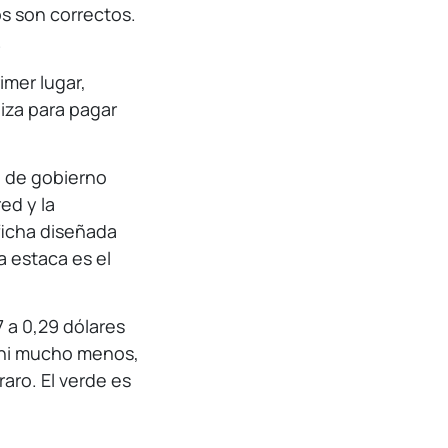
os son correctos.
.
mer lugar,
liza para pagar
n de gobierno
ed y la
ficha diseñada
a estaca es el
a 0,29 dólares
a ni mucho menos,
aro. El verde es