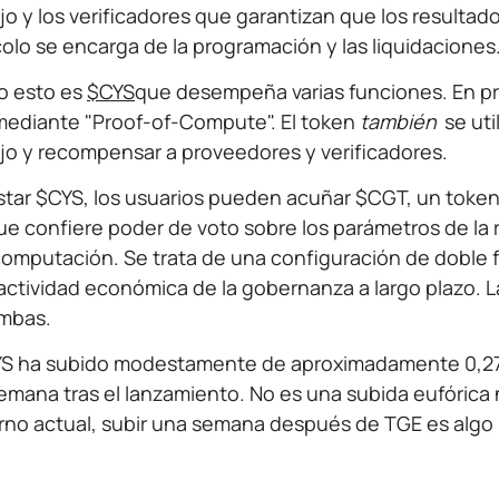
jo y los verificadores que garantizan que los resultad
colo se encarga de la programación y las liquidaciones
o esto es
$CYS
que desempeña varias funciones. En pri
 mediante "Proof-of-Compute". El token
también
se uti
jo y recompensar a proveedores y verificadores.
star $CYS, los usuarios pueden acuñar $CGT, un toke
que confiere poder de voto sobre los parámetros de la r
computación. Se trata de una configuración de doble 
 actividad económica de la gobernanza a largo plazo. L
mbas.
YS ha subido modestamente de aproximadamente 0,27 
emana tras el lanzamiento. No es una subida eufóric
rno actual, subir una semana después de TGE es algo r