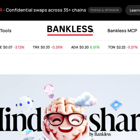
R
- Confidential swaps across 35+ chains
Learn
FRIEND & SPONSOR
Tools
Bankless MCP
0.07
-2.12%
TRX
$0.33
-0.29%
ADA
$0.20
6.51%
TON
$2.22
-5.27%